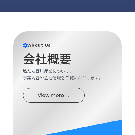
ロ
グ
採
用
情
About Us
報
会社概要
お
メ
問
ル
い
マ
私たち西川産業について、
合
ガ
事業内容や会社情報をご覧いただけます。
わ
登
せ
録
View more →
awasangyo_nbc