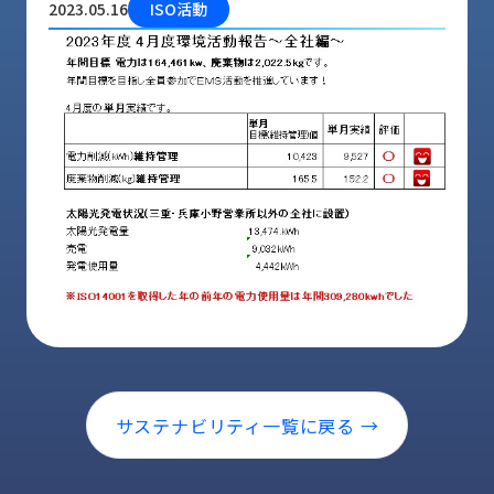
2023.05.16
ISO活動
品
情
報
受
注
事
例
取
扱
メ
ー
カ
ー
お
知
サステナビリティ一覧に戻る →
ら
せ/
ブ