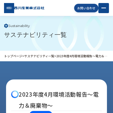
西川
お問い合わせ
産業
株式
会社
Sustainability
サステナビリティ一覧
企
業
情
報
トップページ
>
サステナビリティ一覧
>
2023年度4月環境活動報告～電力＆廃棄物～
私
た
ち
の
取
り
2023年度4月環境活動報告～電
組
み
力＆廃棄物～
商