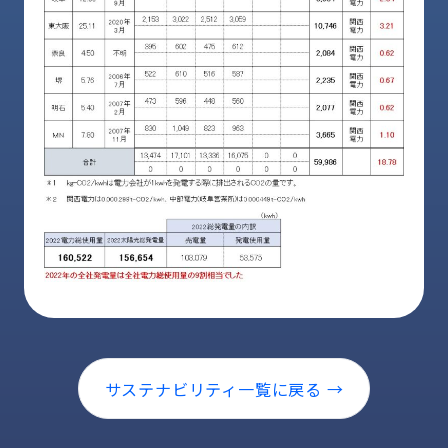
ロ
グ
採
用
情
報
お
メ
問
ル
い
マ
合
ガ
わ
登
せ
録
awasangyo_nbc
サステナビリティ一覧に戻る →