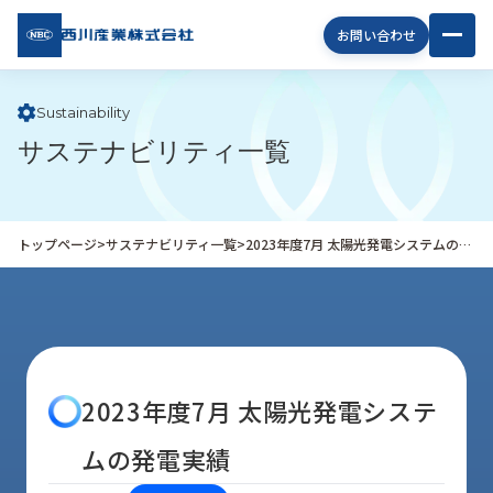
西川
お問い合わせ
産業
株式
会社
Sustainability
サステナビリティ一覧
企
業
情
報
トップページ
>
サステナビリティ一覧
>
2023年度7月 太陽光発電システムの発電実績
私
た
ち
の
取
り
2023年度7月 太陽光発電システ
組
み
ムの発電実績
商