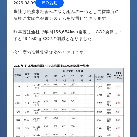
2023.08.09
ISO活動
品
情
当社は脱炭素社会への取り組みの一つとして営業所の
報
屋根に太陽光発電システムを設置しております。
受
昨年度は全社で年間156,654kwh発電し、CO2換算しま
注
すと49,150kg-CO2の削減となりました。
事
例
今年度の進捗状況は次のとおりです。
取
扱
メ
ー
カ
ー
お
知
ら
せ/
ブ