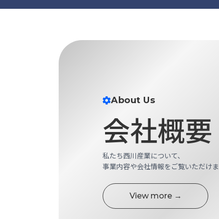
す
定・
す
作
め
業
商
工
品
具
情
環
報
境
エ
機
ン
About Us
器・
ジ
工
会社概要
ニ
場
ア
設
リ
備
ン
私たち西川産業について、
マ
グ
事業内容や会社情報をご覧いただけま
テ
情
ハ
報
ン・
中
View more →
FA
古・
シ
短