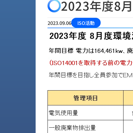
2023年度
会
う
社
れ
り
概
し
組
要
か
2023.09.06
ISO活動
っ
経
み
た
営
受
理
私
注
念
た
ち
拠
の
点
取
取
一
り
扱
覧
組
メ
西
み
川
ー
サ
産
ス
業
カ
テ
の
ナ
ー
沿
ビ
革
リ
工