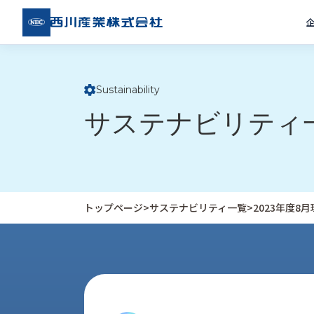
西川
産業
株式
会社
Sustainability
ト
サステナビリティ
ッ
プ
ペ
ー
ジ
トップページ
>
サステナビリティ一覧
>
2023年度
企
私
受
業
た
注
情
ち
事
報
の
例
取