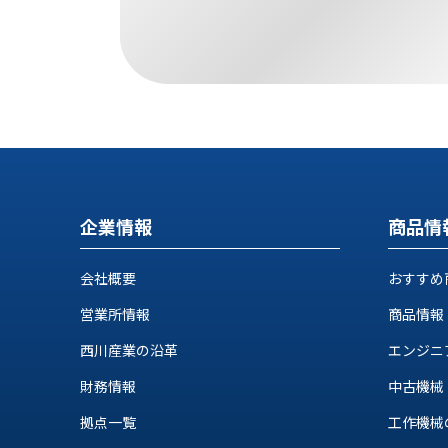
ス
納
テ
期
ム
機
機
械
器
情
メ
報
カ
工
ト
作
ロ・
機
制
企業情報
商品情
械
御
の
機
自
会社概要
おすすめ
器
動
化,AI,
営業所情報
商品情報
IoT
お
西川産業の沿革
エンジニ
知
財務情報
中古機械
ら
拠点一覧
工作機械の自