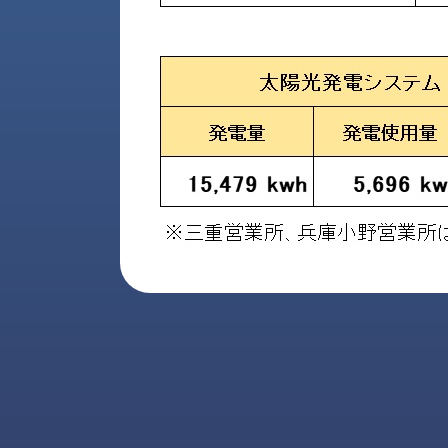
財
テ
作
務
ィ
機
情
械・
福
報
鍛
利
圧
一
厚
機
般
生
械・
事
CAD/CAM
業
主
商
ロ
行
ボ
品
動
ッ
計
情
ト
画
切
報
私
削・
た
ツ
新
ち
ー
着
の
リ
一
強
ン
覧
み
グ・
お
測