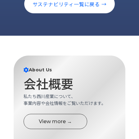
サステナビリティ一覧に戻る →
ロ
グ
採
用
情
報
お
メ
問
ル
About Us
い
マ
会社概要
合
ガ
わ
登
せ
録
私たち西川産業について、
事業内容や会社情報をご覧いただけます。
awasangyo_nbc
View more →