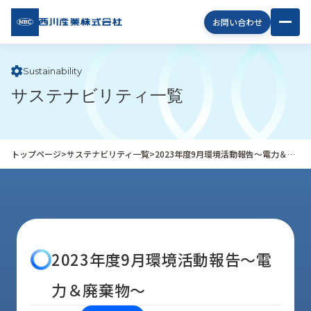
西川
お問い合わせ
産業
株式
会社
Sustainability
サステナビリティ一覧
企
業
情
報
トップページ
>
サステナビリティ一覧
>
2023年度9月環境活動報告～電力＆廃棄物～
私
た
ち
の
取
り
2023年度9月環境活動報告～電
組
み
力＆廃棄物～
商