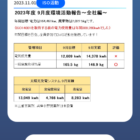
2023.11.01
ISO活動
品
情
報
受
注
事
例
取
扱
メ
ー
カ
ー
お
知
ら
せ/
ブ