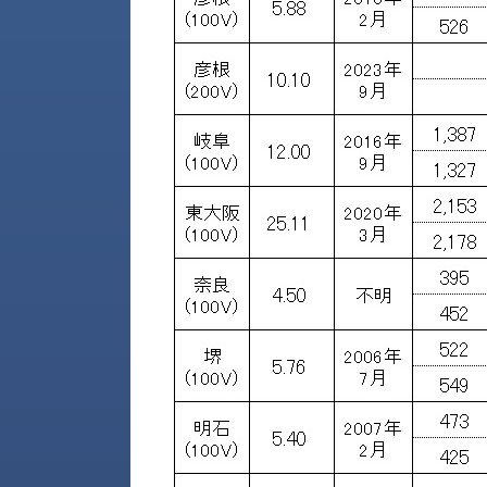
す
定・
す
作
め
業
商
工
品
具
情
環
報
境
エ
機
ン
器・
ジ
工
ニ
場
ア
設
リ
備
ン
マ
グ
テ
情
ハ
報
ン・
中
FA
古・
シ
短