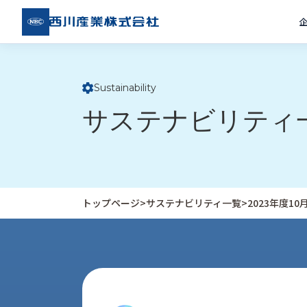
西川
産業
株式
会社
Sustainability
ト
サステナビリティ
ッ
プ
ペ
ー
ジ
トップページ
>
サステナビリティ一覧
>
2023年度1
企
私
受
業
た
注
情
ち
事
報
の
例
取