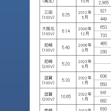
財
テ
作
務
ィ
機
情
械・
福
報
鍛
利
圧
一
厚
機
般
生
械・
事
CAD/CAM
業
主
商
ロ
行
ボ
品
動
ッ
計
情
ト
画
切
報
私
削・
た
ツ
新
ち
ー
着
の
リ
一
強
ン
覧
み
グ・
お
測