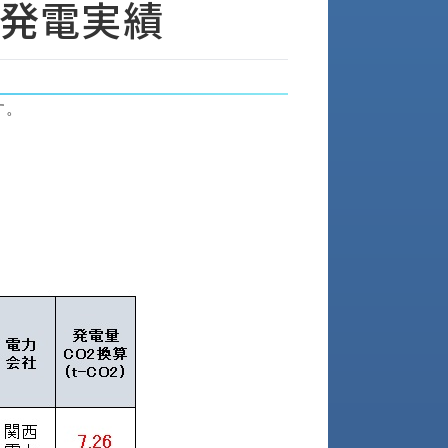
の発電実績
す。