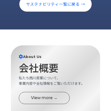
ロ
サステナビリティ一覧に戻る →
グ
採
用
情
報
お
メ
問
ル
About Us
い
マ
会社概要
合
ガ
わ
登
せ
録
私たち西川産業について、
awasangyo_nbc
事業内容や会社情報をご覧いただけます。
View more →