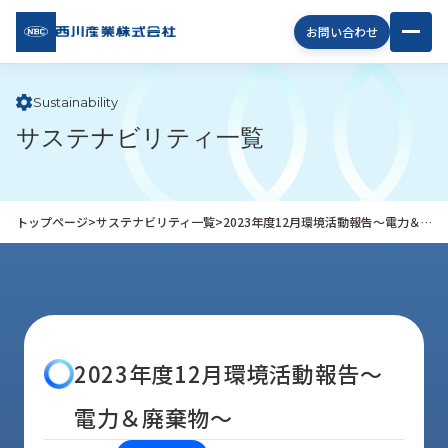
西川
お問い合わせ
産業
株式
会社
Sustainability
サステナビリティ一覧
企
業
情
報
トップページ
>
サステナビリティ一覧
>
2023年度12月環境活動報告～電力＆廃棄物～
私
た
ち
の
取
り
2023年度12月環境活動報告～
組
み
電力＆廃棄物～
商