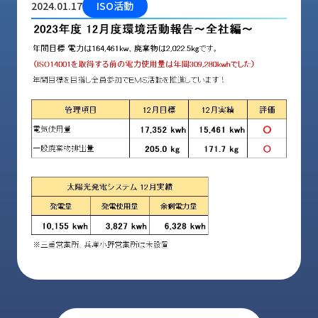
2024.01.17
ISO活動
品
情
報
受
注
事
例
取
扱
メ
ー
カ
ー
お
知
ら
せ/
ブ