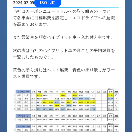
2024.02.05
ISO活動
品
情
当社はカーボンニュートラルへの取り組みの一つとし
報
て各車両に目標燃費を設定し、エコドライブへの意識
を高めております。
受
注
また営業車を順次ハイブリッド車へ入れ替え中です。
事
例
次の表は当社のハイブリッド車の月ごとの平均燃費を
一覧にしたものです。
取
扱
黄色の塗り潰しはベスト燃費、青色の塗り潰しがワー
メ
スト燃費です。
ー
カ
ー
お
知
ら
せ/
ブ