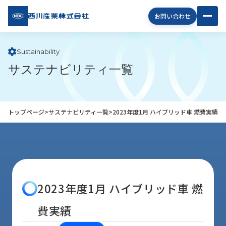
西川
お問い合わせ
産業
株式
会社
Sustainability
サステナビリティ一覧
企
業
情
報
トップページ
>
サステナビリティ一覧
>
2023年度1月 ハイブリッド車 燃費実績
私
た
ち
の
取
り
2023年度1月 ハイブリッド車 燃
組
み
費実績
商