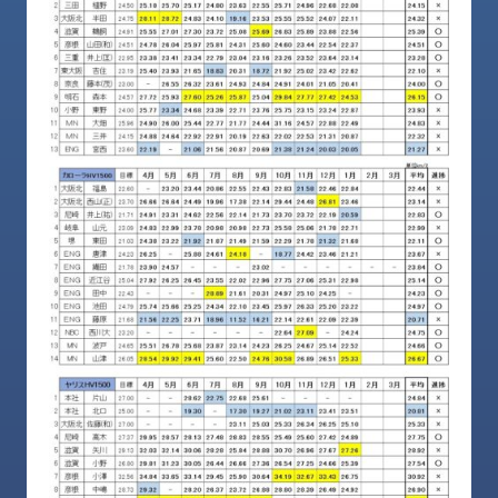
ロ
グ
採
用
情
報
お
メ
問
ル
い
マ
合
ガ
わ
登
せ
録
awasangyo_nbc