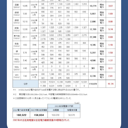
ロ
グ
採
用
情
報
お
メ
問
ル
い
マ
合
ガ
わ
登
せ
録
awasangyo_nbc