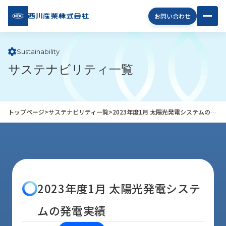
西川
お問い合わせ
産業
株式
会社
Sustainability
サステナビリティ一覧
企
業
情
報
トップページ
>
サステナビリティ一覧
>
2023年度1月 太陽光発電システムの発電実績
私
た
ち
の
取
り
2023年度1月 太陽光発電システ
組
み
ムの発電実績
商