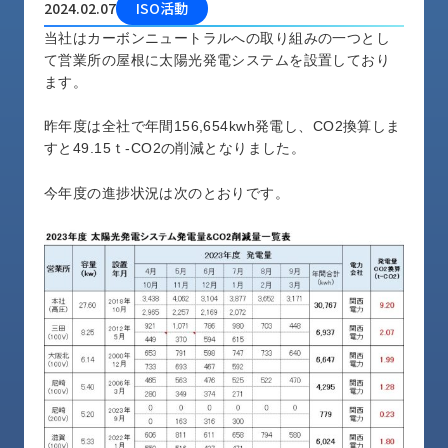
2024.02.07
ISO活動
品
情
当社はカーボンニュートラルへの取り組みの一つとし
報
て営業所の屋根に太陽光発電システムを設置しており
ます。
受
注
昨年度は全社で年間156,654kwh発電し、CO2換算しま
事
すと49.15ｔ-CO2の削減となりました。
例
今年度の進捗状況は次のとおりです。
取
扱
メ
ー
カ
ー
お
知
ら
せ/
ブ