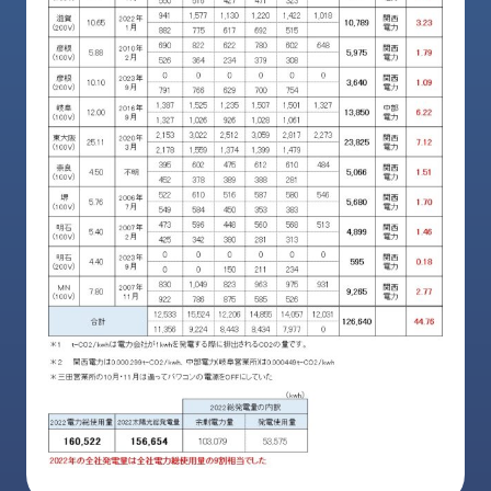
ロ
グ
採
用
情
報
お
メ
問
ル
い
マ
合
ガ
わ
登
せ
録
awasangyo_nbc