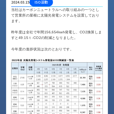
2024.03.15
ISO活動
品
情
当社はカーボンニュートラルへの取り組みの一つとし
報
て営業所の屋根に太陽光発電システムを設置しており
ます。
受
注
昨年度は全社で年間156,654kwh発電し、CO2換算しま
事
すと49.15ｔ-CO2の削減となりました。
例
今年度の進捗状況は次のとおりです。
取
扱
メ
ー
カ
ー
お
知
ら
せ/
ブ