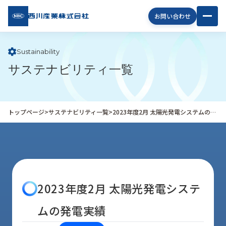
西川
お問い合わせ
産業
株式
会社
Sustainability
サステナビリティ一覧
企
業
情
報
トップページ
>
サステナビリティ一覧
>
2023年度2月 太陽光発電システムの発電実績
私
た
ち
の
取
り
2023年度2月 太陽光発電システ
組
み
ムの発電実績
商