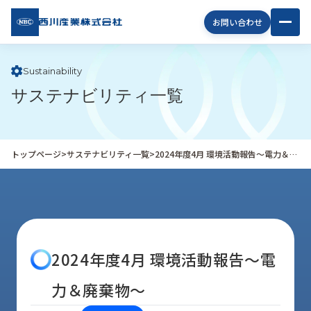
西川
お問い合わせ
産業
株式
会社
Sustainability
サステナビリティ一覧
企
業
情
報
トップページ
>
サステナビリティ一覧
>
2024年度4月 環境活動報告～電力＆廃棄物～
私
た
ち
の
取
り
2024年度4月 環境活動報告～電
組
み
力＆廃棄物～
商