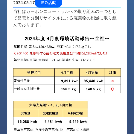
2024.05.17
ISO活動
品
情
当社はカーボンニュートラルへの取り組みの一つとし
報
て節電と分別リサイクルによる廃棄物の削減に取り組
んでおります。
受
注
事
例
取
扱
メ
ー
カ
ー
お
知
ら
せ/
ブ