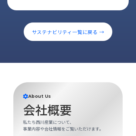
ロ
グ
採
サステナビリティ一覧に戻る →
用
情
報
お
メ
問
ル
い
マ
合
ガ
わ
登
せ
録
About Us
awasangyo_nbc
会社概要
私たち西川産業について、
事業内容や会社情報をご覧いただけます。