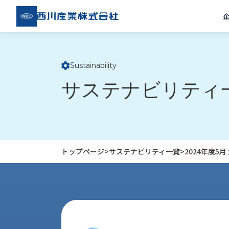
西川
産業
株式
会社
Sustainability
ト
サステナビリティ
ッ
プ
ペ
ー
ジ
トップページ
>
サステナビリティ一覧
>
2024年度5
企
私
受
業
た
注
情
ち
事
報
の
例
取