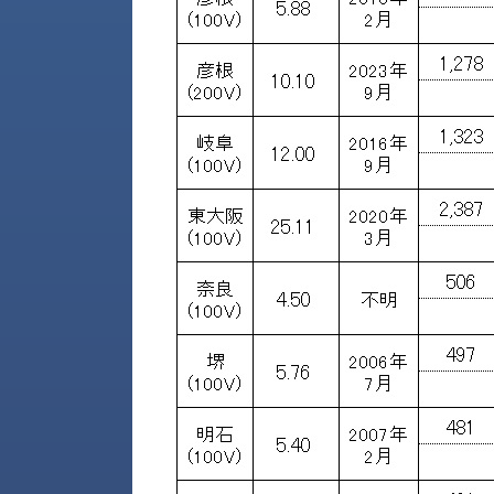
す
定・
す
作
め
業
商
工
品
具
情
環
報
境
エ
機
ン
器・
ジ
工
ニ
場
ア
設
リ
備
ン
マ
グ
テ
情
ハ
報
ン・
中
FA
古・
シ
短