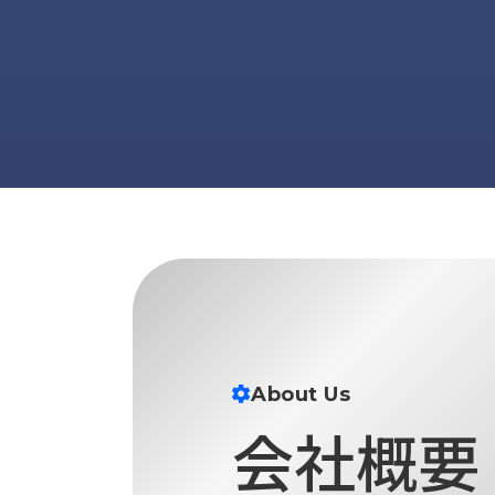
せ/
ブ
ロ
グ
お
知
ら
せ
営
業
所
ブ
ロ
グ
About Us
社
会社概要
長
ブ