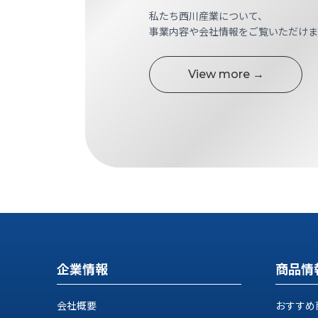
ロ
私たち西川産業について、
グ
事業内容や会社情報をご覧いただけま
お
メ
採
問
ル
View more →
用
い
マ
情
合
ガ
報
わ
登
せ
録
@nishikawasangyo_nbc
企業情報
商品情
会社概要
おすすめ