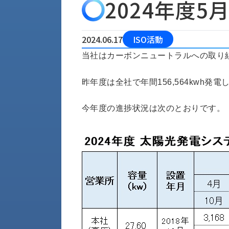
2024年度
会
う
社
れ
り
概
し
組
要
か
2024.06.17
ISO活動
っ
経
み
当社はカーボンニュートラルへの取り
た
営
受
理
私
注
昨年度は全社で年間156,564kwh発電
念
た
ち
拠
の
今年度の進捗状況は次のとおりです。
点
取
取
一
り
扱
覧
組
メ
西
み
川
ー
サ
産
ス
業
カ
テ
の
ナ
ー
沿
ビ
革
リ
工