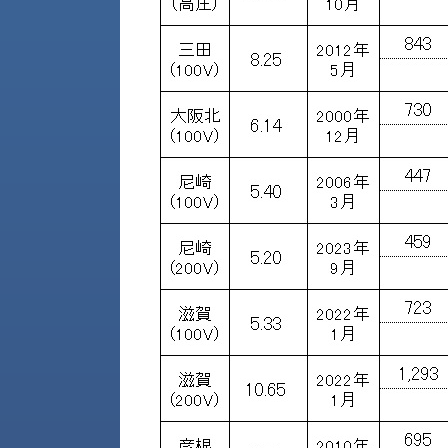
財
テ
作
務
ィ
機
情
械・
福
報
鍛
利
圧
一
厚
機
般
生
械・
事
CAD/CAM
業
主
商
ロ
行
ボ
品
動
ッ
計
情
ト
画
切
報
私
削・
た
ツ
新
ち
ー
着
の
リ
一
強
ン
覧
み
グ・
お
測