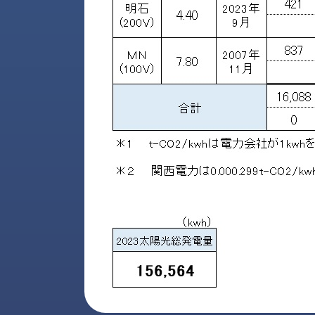
ス
納
テ
期
ム
機
機
械
器
情
メ
報
カ
工
ト
作
ロ・
機
制
械
御
の
機
自
器
動
化,AI,
IoT
お
知
ら