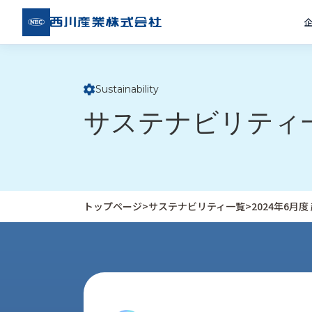
西川
産業
株式
会社
Sustainability
ト
サステナビリティ
ッ
プ
ペ
ー
ジ
トップページ
>
サステナビリティ一覧
>
2024年6月
企
私
受
業
た
注
情
ち
事
報
の
例
取