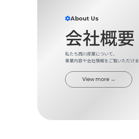
せ/
ブ
About Us
ロ
会社概要
グ
お
知
私たち西川産業について、
ら
事業内容や会社情報をご覧いただけま
せ
営
View more →
業
所
ブ
ロ
グ
社
長
ブ