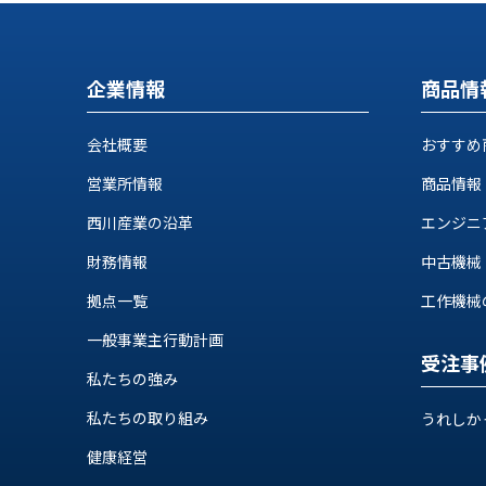
ロ
グ
企業情報
商品情
お
メ
採
問
ル
用
い
マ
会社概要
おすすめ
情
合
ガ
報
わ
登
営業所情報
商品情報
せ
録
西川産業の沿革
エンジニ
@nishikawasangyo_nbc
財務情報
中古機械
拠点一覧
工作機械の自
一般事業主行動計画
受注事
私たちの強み
私たちの取り組み
うれしか
健康経営