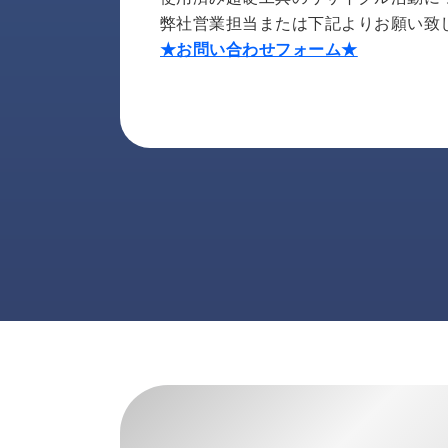
ス
納
弊社営業担当または下記よりお願い致
テ
期
ム
★お問い合わせフォーム★
機
機
械
器
情
メ
報
カ
工
ト
作
ロ・
機
制
械
御
の
機
自
器
動
化,AI,
IoT
お
知
ら