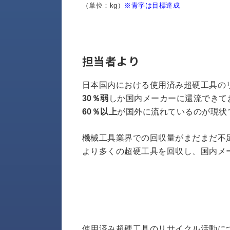
す
（単位：kg）
※青字は目標達成
定・
す
作
め
業
商
工
品
具
担当者より
情
環
報
境
日本国内における使用済み超硬工具の
エ
機
30％弱
しか国内メーカーに還流できて
ン
器・
ジ
60％以上
が国外に流れているのが現状
工
ニ
場
ア
機械工具業界での回収量がまだまだ不
設
リ
備
より多くの超硬工具を回収し、国内メ
ン
マ
グ
テ
情
ハ
報
ン・
中
FA
古・
シ
短
使用済み超硬工具のリサイクル活動に