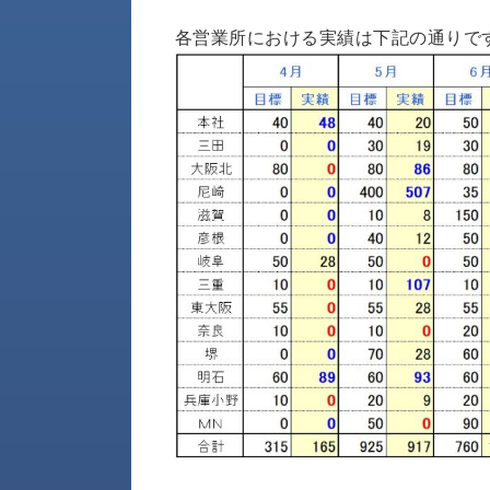
財
テ
作
務
ィ
機
各営業所における実績は下記の通りで
情
械・
福
報
鍛
利
圧
一
厚
機
般
生
械・
事
CAD/CAM
業
主
商
ロ
行
ボ
品
動
ッ
計
情
ト
画
切
報
私
削・
た
ツ
新
ち
ー
着
の
リ
一
強
ン
覧
み
グ・
お
測