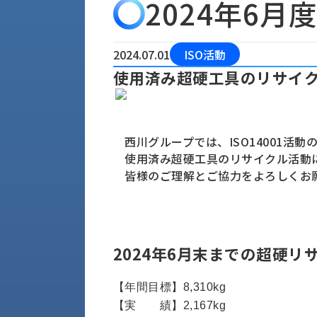
2024年6
会
う
社
れ
り
概
し
組
要
か
2024.07.01
ISO活動
っ
経
み
使用済み超硬工具のリサイ
た
営
受
理
私
注
念
た
ち
拠
西川グループでは、ISO14001活動
の
点
取
使用済み超硬工具のリサイクル活動
取
一
皆様のご理解とご協力をよろしくお
り
扱
覧
組
メ
西
み
川
ー
サ
産
ス
2024年6月末までの超硬リ
業
カ
テ
の
ナ
ー
沿
【年間目標】8,310kg
ビ
革
【実 績】2,167kg
リ
工