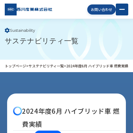
西川
お問い合わせ
産業
株式
会社
Sustainability
サステナビリティ一覧
企
業
情
報
トップページ
>
サステナビリティ一覧
>
2024年度6月 ハイブリッド車 燃費実績
私
た
ち
の
取
り
2024年度6月 ハイブリッド車 燃
組
み
費実績
商