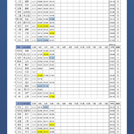
ロ
グ
採
用
情
報
お
メ
問
ル
い
マ
合
ガ
わ
登
せ
録
awasangyo_nbc