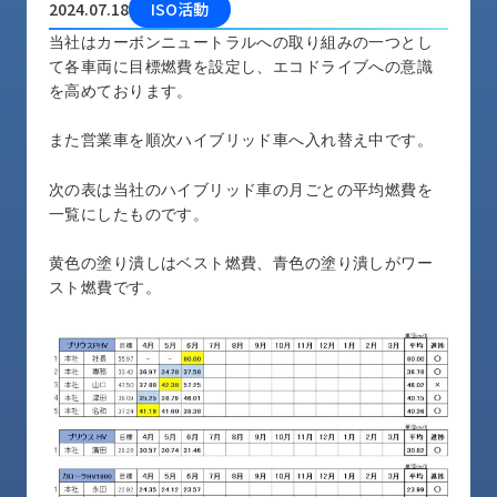
2024.07.18
ISO活動
品
情
当社はカーボンニュートラルへの取り組みの一つとし
報
て各車両に目標燃費を設定し、エコドライブへの意識
を高めております。
受
注
また営業車を順次ハイブリッド車へ入れ替え中です。
事
例
次の表は当社のハイブリッド車の月ごとの平均燃費を
一覧にしたものです。
取
扱
黄色の塗り潰しはベスト燃費、青色の塗り潰しがワー
メ
スト燃費です。
ー
カ
ー
お
知
ら
せ/
ブ