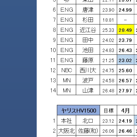
ス
納
テ
期
ム
機
機
械
器
情
メ
報
カ
工
ト
作
ロ・
機
制
械
御
の
機
自
器
動
化,AI,
IoT
お
知
ら