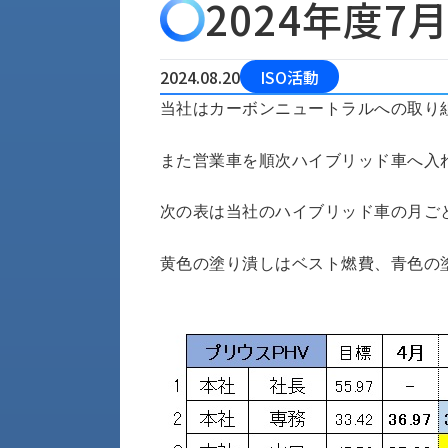
2024年度7
会
う
社
れ
り
概
し
組
要
か
2024.08.20
ISO活動
っ
経
み
当社はカーボンニュートラルへの取り
た
営
受
理
私
注
また営業車を順次ハイブリッド車へ入
念
た
ち
拠
の
次の表は当社のハイブリッド車の月ご
点
取
取
一
り
扱
覧
黄色の塗り潰しはベスト燃費、青色の
組
メ
西
み
川
ー
サ
産
ス
業
カ
テ
の
ナ
ー
沿
ビ
革
リ
工