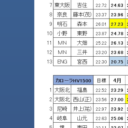
す
定・
す
作
め
業
商
工
品
具
情
環
報
境
エ
機
ン
器・
ジ
工
ニ
場
ア
設
リ
備
ン
マ
グ
テ
情
ハ
報
ン・
中
FA
古・
シ
短