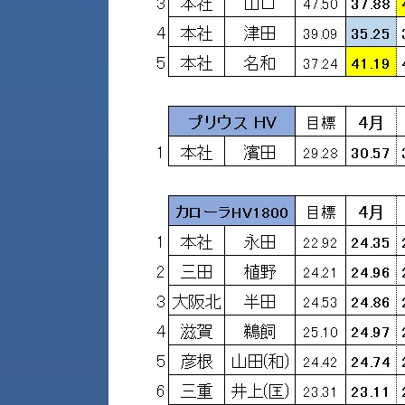
財
テ
作
務
ィ
機
情
械・
福
報
鍛
利
圧
一
厚
機
般
生
械・
事
CAD/CAM
業
主
商
ロ
行
ボ
品
動
ッ
計
情
ト
画
切
報
私
削・
た
ツ
新
ち
ー
着
の
リ
一
強
ン
覧
み
グ・
お
測