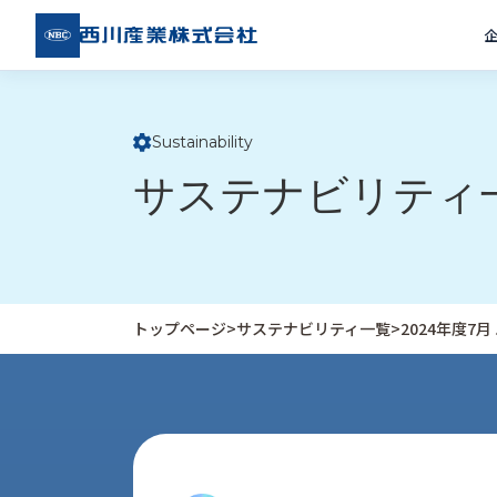
西川
産業
株式
会社
Sustainability
ト
サステナビリティ
ッ
プ
ペ
ー
ジ
トップページ
>
サステナビリティ一覧
>
2024年度7
企
私
受
業
た
注
情
ち
事
報
の
例
取