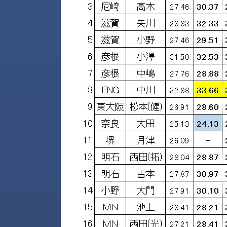
せ/
ブ
ロ
グ
お
知
ら
せ
営
業
所
ブ
ロ
グ
社
長
ブ