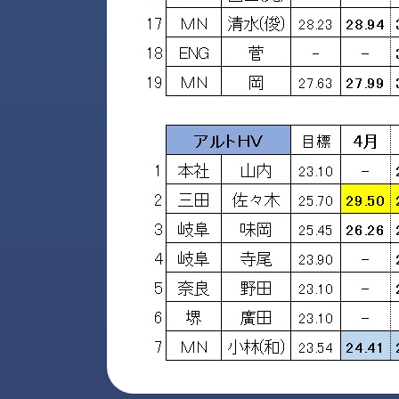
ロ
グ
お
メ
採
問
ル
用
い
マ
情
合
ガ
報
わ
登
せ
録
@nishikawasangyo_nbc