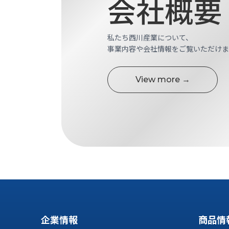
会社概要
せ/
ブ
ロ
私たち西川産業について、
事業内容や会社情報をご覧いただけま
グ
お
View more →
知
ら
せ
営
業
所
ブ
ロ
グ
社
長
企業情報
商品情
ブ