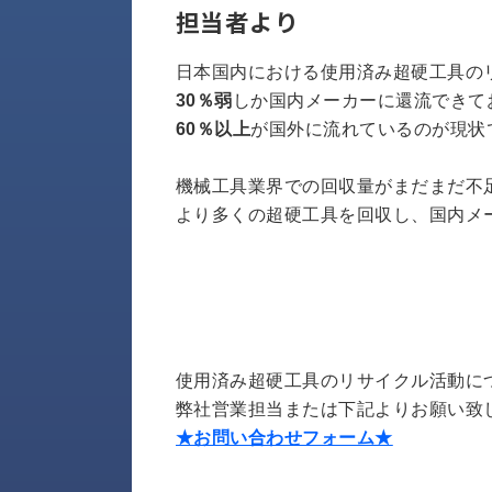
す
担当者より
定・
す
作
め
業
日本国内における使用済み超硬工具の
商
工
30％弱
しか国内メーカーに還流できて
品
具
60％以上
が国外に流れているのが現状
情
環
報
境
機械工具業界での回収量がまだまだ不
エ
機
ン
より多くの超硬工具を回収し、国内メ
器・
ジ
工
ニ
場
ア
設
リ
備
ン
マ
グ
テ
使用済み超硬工具のリサイクル活動に
情
ハ
報
弊社営業担当または下記よりお願い致
ン・
★お問い合わせフォーム★
中
FA
古・
シ
短