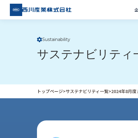
西川
産業
株式
会社
Sustainability
ト
サステナビリティ
ッ
プ
ペ
ー
ジ
トップページ
>
サステナビリティ一覧
>
2024年8月
企
私
受
業
た
注
情
ち
事
報
の
例
取