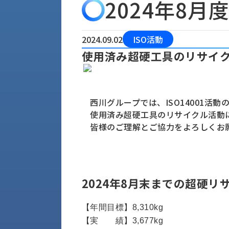
2024年8
会
う
社
れ
り
概
し
組
要
か
2024.09.02
ISO活動
っ
経
み
使用済み超硬工具のリサイ
た
営
受
理
私
注
念
た
ち
拠
西川グループでは、ISO14001活動
の
点
取
使用済み超硬工具のリサイクル活動
取
一
皆様のご理解とご協力をよろしくお
り
扱
覧
組
メ
西
み
川
ー
サ
産
ス
2024年8月末までの超硬リ
業
カ
テ
の
ナ
ー
沿
【年間目標】8,310kg
ビ
革
【実 績】3,677kg
リ
工