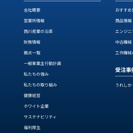
ロ
グ
会社概要
おすすめ
営業所情報
商品情報
お
メ
採
問
ル
西川産業の沿革
エンジニ
用
い
マ
財務情報
中古機械
情
合
ガ
報
わ
登
拠点一覧
工作機械の自
せ
録
@nishikawasangyo_nbc
一般事業主行動計画
受注事
私たちの強み
私たちの取り組み
うれしか
健康経営
ホワイト企業
サステナビリティ
福利厚生