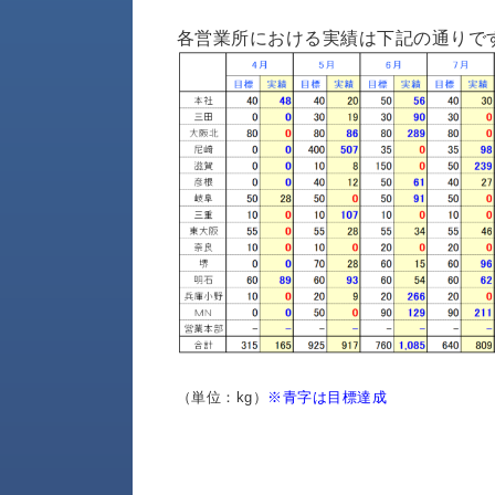
財
テ
作
務
ィ
機
各営業所における実績は下記の通りで
情
械・
福
報
鍛
利
圧
一
厚
機
般
生
械・
事
CAD/CAM
業
主
商
ロ
行
ボ
品
動
ッ
計
情
ト
画
切
報
私
削・
た
ツ
新
ち
ー
（単位：kg）
※青字は目標達成
着
の
リ
一
強
ン
覧
み
グ・
お
測