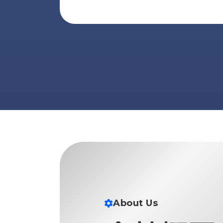
ス
納
テ
期
ム
機
機
械
器
情
メ
報
カ
工
ト
作
ロ・
機
制
械
御
の
機
自
器
動
化,AI,
IoT
お
知
About Us
ら