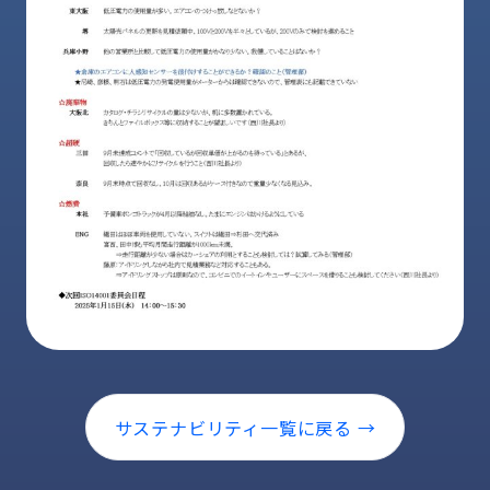
ロ
グ
採
用
情
報
お
メ
問
ル
い
マ
合
ガ
わ
登
せ
録
awasangyo_nbc
サステナビリティ一覧に戻る →