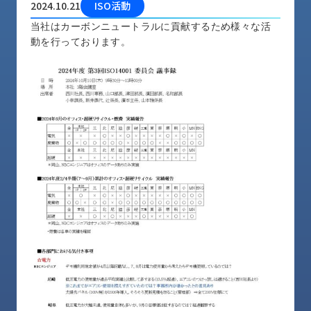
2024.10.21
ISO活動
品
情
当社はカーボンニュートラルに貢献するため様々な活
報
動を行っております。
受
注
事
例
取
扱
メ
ー
カ
ー
お
知
ら
せ/
ブ