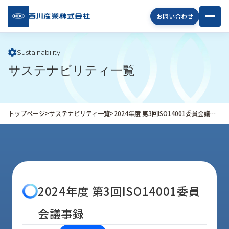
西川
お問い合わせ
産業
株式
会社
Sustainability
サステナビリティ一覧
企
業
情
報
トップページ
>
サステナビリティ一覧
>
2024年度 第3回ISO14001委員会議事録
私
た
ち
の
取
り
2024年度 第3回ISO14001委員
組
み
会議事録
商