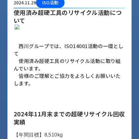
2024.11.29
ISO活動
品
情
使用済み超硬工具のリサイクル活動につ
報
いて
受
注
事
西川グループでは、ISO14001活動の一環とし
例
て
使用済み超硬工具のリサイクル活動に取り組
取
んでいます。
扱
皆様のご理解とご協力をよろしくお願いいた
メ
します。
ー
カ
ー
お
2024年11月末までの超硬リサイクル回収
知
実績
ら
せ/
【年間目標】8,510kg
ブ