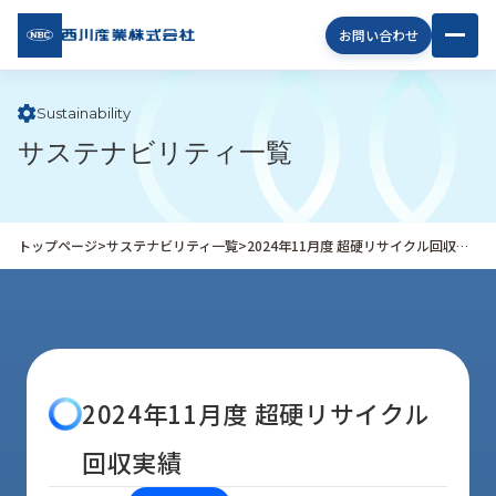
西川
お問い合わせ
産業
株式
会社
Sustainability
サステナビリティ一覧
企
業
情
報
トップページ
>
サステナビリティ一覧
>
2024年11月度 超硬リサイクル回収実績
私
た
ち
の
取
り
2024年11月度 超硬リサイクル
組
み
回収実績
商