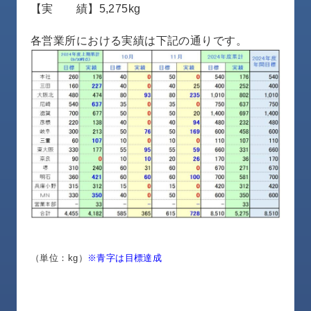
【実 績】5,275kg
ロ
グ
各営業所における実績は下記の通りです。
採
用
情
報
お
メ
問
ル
い
マ
合
ガ
わ
登
せ
録
awasangyo_nbc
（単位：kg）
※青字は目標達成