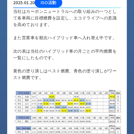
2025.01.20
ISO活動
品
情
当社はカーボンニュートラルへの取り組みの一つとし
報
て各車両に目標燃費を設定し、エコドライブへの意識
を高めております。
受
注
また営業車を順次ハイブリッド車へ入れ替え中です。
事
例
次の表は当社のハイブリッド車の月ごとの平均燃費を
一覧にしたものです。
取
扱
黄色の塗り潰しはベスト燃費、青色の塗り潰しがワー
メ
スト燃費です。
ー
カ
ー
お
知
ら
せ/
ブ