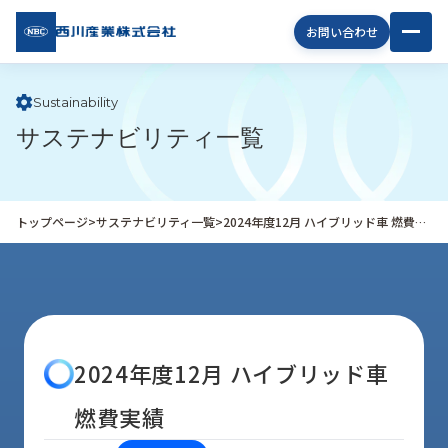
西川
お問い合わせ
産業
株式
会社
Sustainability
サステナビリティ一覧
企
業
情
報
トップページ
>
サステナビリティ一覧
>
2024年度12月 ハイブリッド車 燃費実績
私
た
ち
の
取
り
2024年度12月 ハイブリッド車
組
み
燃費実績
商