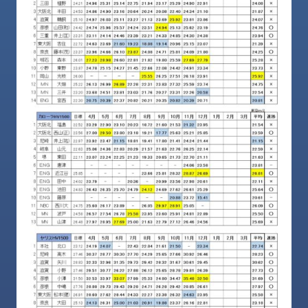
ロ
グ
採
用
情
報
お
メ
問
ル
い
マ
合
ガ
わ
登
せ
録
awasangyo_nbc