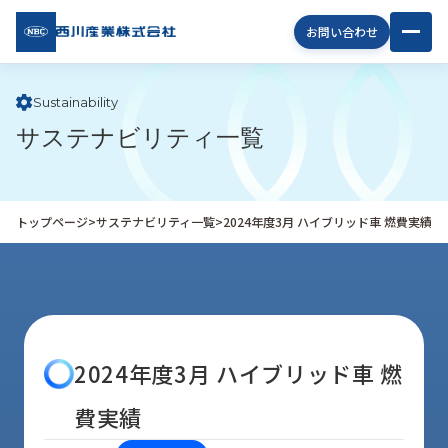
西川
お問い合わせ
産業
株式
会社
Sustainability
サステナビリティ一覧
企
業
情
報
トップページ
>
サステナビリティ一覧
>
2024年度3月 ハイブリッド車 燃費実績
私
た
ち
の
取
り
2024年度3月 ハイブリッド車 燃
組
み
費実績
商