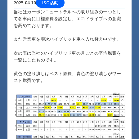
2025.04.10
ISO活動
品
情
当社はカーボンニュートラルへの取り組みの一つとし
報
て各車両に目標燃費を設定し、エコドライブへの意識
を高めております。
受
注
また営業車を順次ハイブリッド車へ入れ替え中です。
事
例
次の表は当社のハイブリッド車の月ごとの平均燃費を
一覧にしたものです。
取
扱
黄色の塗り潰しはベスト燃費、青色の塗り潰しがワー
メ
スト燃費です。
ー
カ
ー
お
知
ら
せ/
ブ