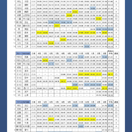
ロ
グ
採
用
情
報
お
メ
問
ル
い
マ
合
ガ
わ
登
せ
録
awasangyo_nbc