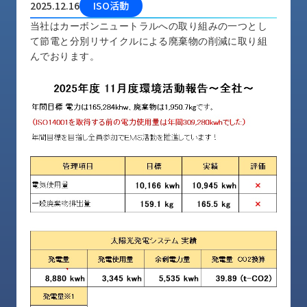
2025.12.16
ISO活動
品
情
当社はカーボンニュートラルへの取り組みの一つとし
報
て節電と分別リサイクルによる廃棄物の削減に取り組
んでおります。
受
注
事
例
取
扱
メ
ー
カ
ー
お
知
ら
せ/
ブ