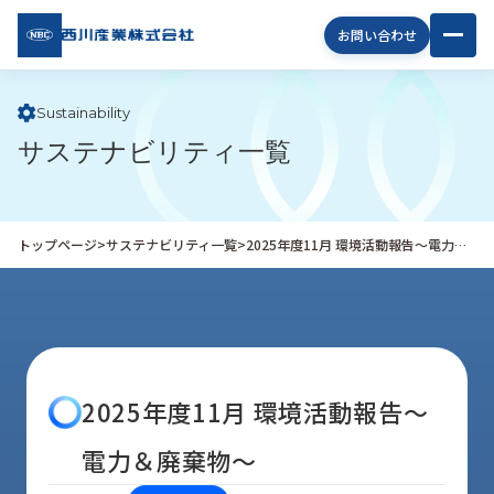
西川
お問い合わせ
産業
株式
会社
Sustainability
サステナビリティ一覧
企
業
情
報
トップページ
>
サステナビリティ一覧
>
2025年度11月 環境活動報告～電力＆廃棄物～
私
た
ち
の
取
り
2025年度11月 環境活動報告～
組
み
電力＆廃棄物～
商