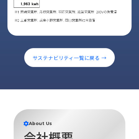
ロ
グ
採
用
情
報
サステナビリティ一覧に戻る →
お
メ
問
ル
い
マ
合
ガ
わ
登
せ
録
awasangyo_nbc
About Us
会社概要