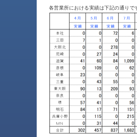
財
テ
作
各営業所における実績は下記の通りで
務
ィ
機
情
械・
福
報
鍛
利
圧
一
厚
機
般
生
械・
事
CAD/CAM
業
主
商
ロ
行
ボ
品
動
ッ
計
情
ト
画
切
報
私
削・
た
ツ
新
ち
ー
着
の
リ
一
強
ン
覧
み
グ・
お
測