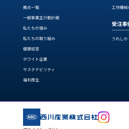
ロ
グ
拠点一覧
工作機械の自
一般事業主行動計画
受注事
お
メ
私たちの強み
採
問
ル
用
い
マ
私たちの取り組み
うれしか
情
合
ガ
報
わ
登
健康経営
せ
録
ホワイト企業
@nishikawasangyo_nbc
サステナビリティ
福利厚生