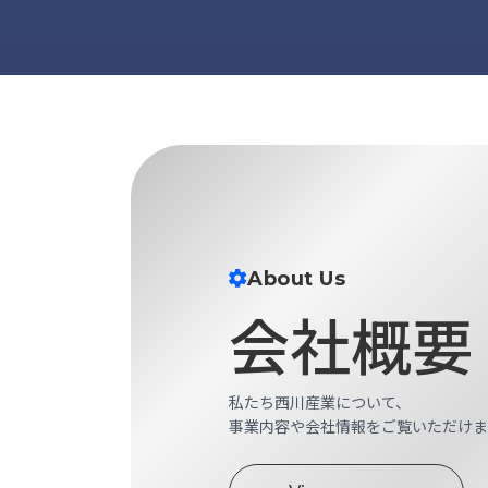
ス
納
テ
期
ム
機
機
械
器
情
メ
報
カ
工
ト
作
ロ・
機
制
械
御
の
About Us
機
自
器
会社概要
動
化,AI,
IoT
お
私たち西川産業について、
知
事業内容や会社情報をご覧いただけま
ら