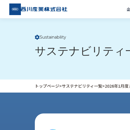
西川
産業
株式
会社
Sustainability
ト
サステナビリティ
ッ
プ
ペ
ー
ジ
トップページ
>
サステナビリティ一覧
>
2026年1月
企
私
受
業
た
注
情
ち
事
報
の
例
取