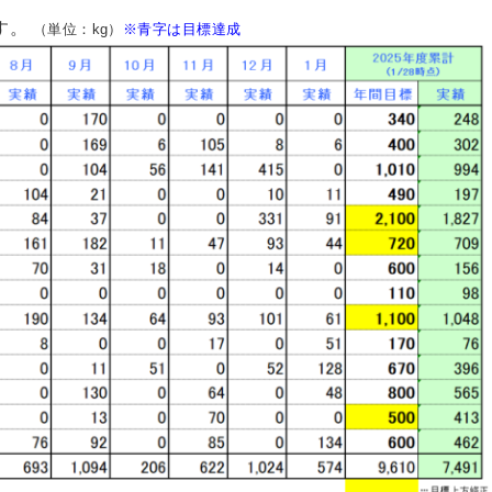
す。
（単位：kg）
※青字は目標達成