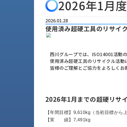
2026年1月
会
う
社
れ
り
概
し
組
要
か
2026.01.28
っ
使用済み超硬工具のリサイ
経
み
た
営
受
理
私
注
念
た
ち
西川グループでは、ISO14001活動
拠
の
使用済み超硬工具のリサイクル活動
点
取
取
皆様のご理解とご協力をよろしくお
一
り
扱
覧
組
メ
西
み
川
ー
サ
産
2026年1月までの超硬リサ
ス
業
カ
テ
の
ナ
ー
【年間目標】9,610kg（当初目標から
沿
ビ
【実 績】7,491kg
革
リ
工