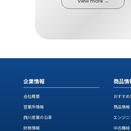
せ/
View more →
ブ
ロ
グ
お
知
ら
せ
営
業
企業情報
商品情
所
ブ
会社概要
おすすめ
ロ
グ
営業所情報
商品情報
社
西川産業の沿革
エンジニ
長
ブ
財務情報
中古機械