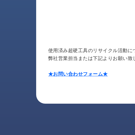
す
定・
す
作
め
業
商
工
品
具
情
環
報
境
使用済み超硬工具のリサイクル活動に
エ
機
ン
弊社営業担当または下記よりお願い致
器・
ジ
工
ニ
★お問い合わせフォーム★
場
ア
設
リ
備
ン
マ
グ
テ
情
ハ
報
ン・
中
FA
古・
シ
短