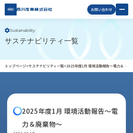
西川
お問い合わせ
産業
株式
会社
Sustainability
サステナビリティ一覧
企
業
情
報
トップページ
>
サステナビリティ一覧
>
2025年度1月 環境活動報告～電力＆廃棄物～
私
た
ち
の
取
り
2025年度1月 環境活動報告～電
組
み
力＆廃棄物～
商