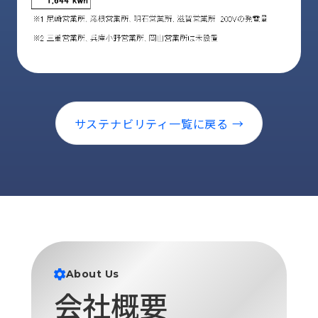
ロ
グ
採
用
情
報
サステナビリティ一覧に戻る →
お
メ
問
ル
い
マ
合
ガ
わ
登
せ
録
awasangyo_nbc
About Us
会社概要