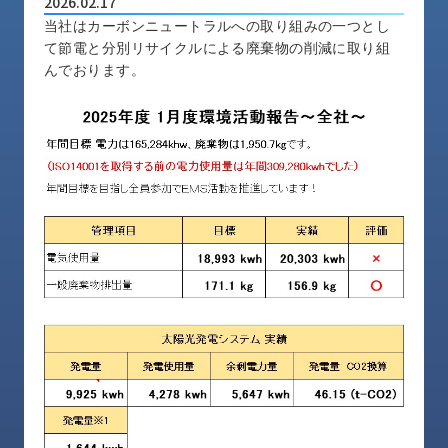
2026.02.17
品
当社はカーボンニュートラルへの取り組みの一つとし
情
て節電と分別リサイクルによる廃棄物の削減に取り組
報
んでおります。
受
注
事
例
取
扱
メ
ー
カ
ー
お
知
ら
せ/
ブ