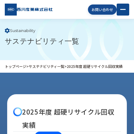
西川
お問い合わせ
産業
株式
会社
Sustainability
サステナビリティ一覧
企
業
情
報
トップページ
>
サステナビリティ一覧
>
2025年度 超硬リサイクル回収実績
私
た
ち
の
取
り
2025年度 超硬リサイクル回収
組
み
実績
商