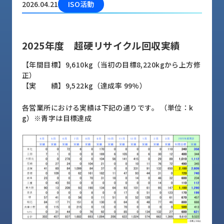
2026.04.21
ISO活動
品
情
報
2025年度 超硬リサイクル回収実績
受
注
【年間目標】9,610kg（当初の目標8,220kgから上方修
事
正）
例
【実 績】9,522kg（達成率 99%）
取
各営業所における実績は下記の通りです。 （単位：k
扱
g）※青字は目標達成
メ
ー
カ
ー
お
知
ら
せ/
ブ