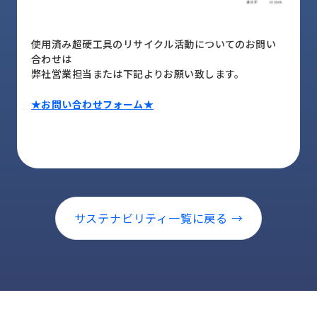
ロ
グ
使用済み超硬工具のリサイクル活動についてのお問い
合わせは
採
弊社営業担当または下記よりお願い致します。
用
情
★お問い合わせフォーム★
報
お
メ
問
ル
い
マ
合
ガ
わ
登
せ
録
サステナビリティ一覧に戻る →
awasangyo_nbc