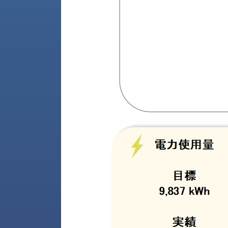
財
テ
作
務
ィ
機
情
械・
福
報
鍛
利
圧
一
厚
機
般
生
械・
事
CAD/CAM
業
主
商
ロ
行
ボ
品
動
ッ
計
情
ト
画
切
報
私
削・
た
ツ
新
ち
ー
着
の
リ
一
強
ン
覧
み
グ・
お
測