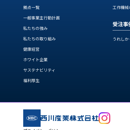
ロ
グ
拠点一覧
工作機械の自
一般事業主行動計画
受注事
お
メ
私たちの強み
採
問
ル
用
い
マ
私たちの取り組み
うれしか
情
合
ガ
報
わ
登
健康経営
せ
録
ホワイト企業
@nishikawasangyo_nbc
サステナビリティ
福利厚生