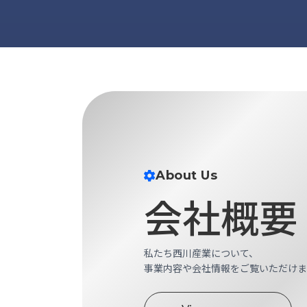
ス
納
テ
期
ム
機
機
械
器
情
メ
報
カ
工
ト
作
ロ・
機
制
械
御
の
About Us
機
自
器
会社概要
動
化,AI,
IoT
お
私たち西川産業について、
知
事業内容や会社情報をご覧いただけま
ら