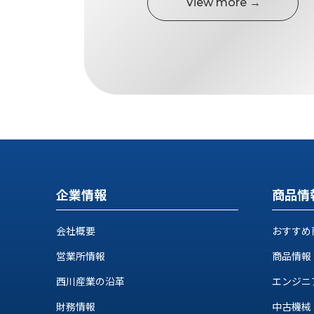
せ/
View more →
ブ
ロ
グ
お
知
ら
せ
営
業
企業情報
商品情
所
ブ
会社概要
おすすめ
ロ
グ
営業所情報
商品情報
社
西川産業の沿革
エンジニ
長
ブ
財務情報
中古機械