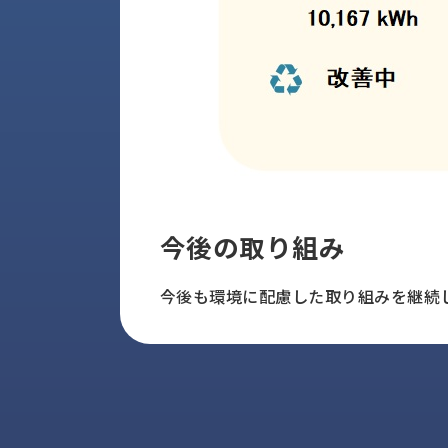
す
定・
す
作
め
業
商
工
品
具
情
環
報
境
エ
機
ン
器・
ジ
工
今後の取り組み
ニ
場
ア
設
リ
備
今後も環境に配慮した取り組みを継続
ン
マ
グ
テ
情
ハ
報
ン・
中
FA
古・
シ
短