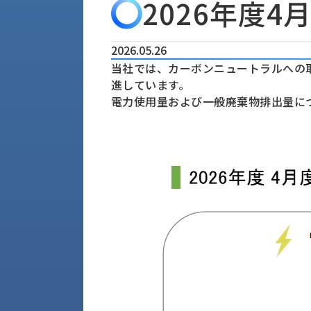
2026年度4
会
う
社
れ
り
概
し
組
要
か
2026.05.26
っ
当社では、カーボンニュートラルへの
経
み
た
進しています。
営
受
理
私
電力使用量および一般廃棄物排出量に
注
念
た
ち
拠
の
点
取
取
一
り
扱
覧
組
メ
西
み
川
ー
サ
産
ス
業
カ
テ
の
ナ
ー
沿
ビ
革
リ
工