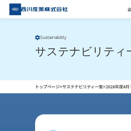
西川
産業
株式
会社
Sustainability
ト
サステナビリティ
ッ
プ
ペ
ー
ジ
トップページ
>
サステナビリティ一覧
>
2026年度4
企
私
受
業
た
注
情
ち
事
報
の
例
取