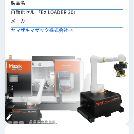
製品名
品
情
自動化セル 「Ez LOADER 30」
報
メーカー
受
ヤマザキマザック株式会社
→
注
事
例
取
扱
メ
ー
カ
ー
お
知
ら
せ/
ブ