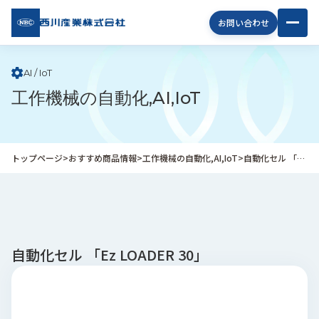
西川
お問い合わせ
産業
株式
会社
AI / IoT
工作機械の自動化,AI,IoT
企
業
情
報
トップページ
>
おすすめ商品情報
>
工作機械の自動化,AI,IoT
>
自動化セル 「Ez LOADER 30」
私
た
ち
の
取
り
自動化セル 「Ez LOADER 30」
組
み
商