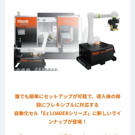
ロ
グ
採
用
情
報
お
メ
問
ル
い
マ
合
ガ
わ
登
せ
録
誰でも簡単にセットアップが可能で、導入後の移
awasangyo_nbc
設にフレキシブルに対応する
自動化セル「Ez LOADERシリーズ」に新しいライ
ンナップが登場！