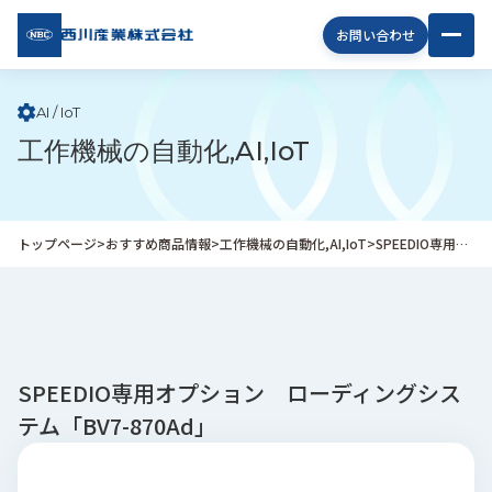
西川
お問い合わせ
産業
株式
会社
AI / IoT
工作機械の自動化,AI,IoT
企
業
情
報
トップページ
>
おすすめ商品情報
>
工作機械の自動化,AI,IoT
>
SPEEDIO専用オプション ローディングシステム「BV7-870Ad」
私
た
ち
の
取
り
SPEEDIO専用オプション ローディングシス
組
テム「BV7-870Ad」
み
商