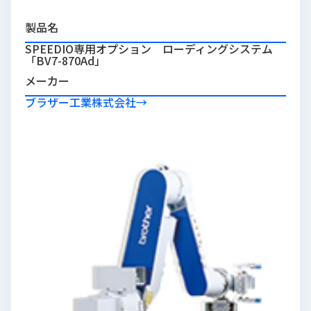
品
情
製品名
報
SPEEDIO専用オプション ローディングシステム
「BV7-870Ad」
受
メーカー
注
事
ブラザー工業株式会社
→
例
取
扱
メ
ー
カ
ー
お
知
ら
せ/
ブ