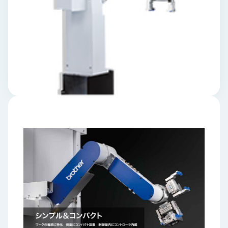
ロ
グ
採
用
情
報
お
メ
問
ル
い
マ
合
ガ
わ
登
せ
録
awasangyo_nbc