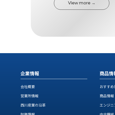
す
View more →
定・
す
作
め
業
商
工
品
具
情
環
報
境
エ
機
ン
器・
ジ
工
ニ
場
ア
設
企業情報
商品情
リ
備
ン
マ
グ
会社概要
おすすめ
テ
情
ハ
報
営業所情報
商品情報
ン・
中
西川産業の沿革
エンジニ
FA
古・
シ
短
財務情報
中古機械