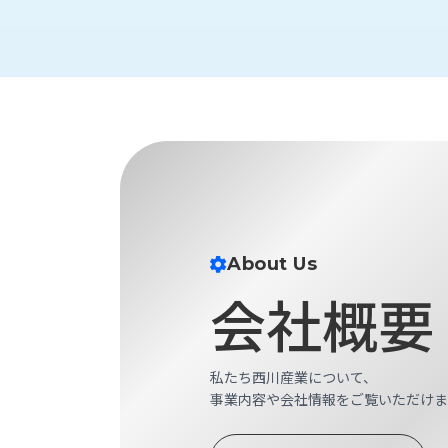
財
テ
作
務
ィ
機
情
械・
福
報
鍛
利
圧
一
厚
機
般
生
械・
事
CAD/CAM
業
主
商
ロ
行
ボ
品
動
ッ
計
情
ト
About Us
画
切
会社概要
報
私
削・
た
ツ
新
ち
ー
着
の
私たち西川産業について、
リ
一
強
事業内容や会社情報をご覧いただけま
ン
覧
み
グ・
お
測