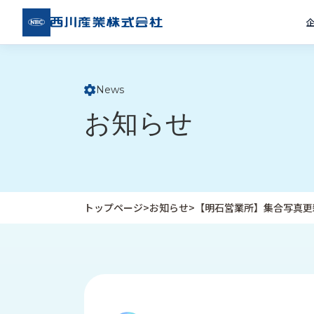
西川
産業
株式
会社
News
ト
お知らせ
ッ
プ
ペ
ー
ジ
トップページ
>
お知らせ
>
【明石営業所】集合写真更
企
私
受
業
た
注
情
ち
事
報
の
例
取