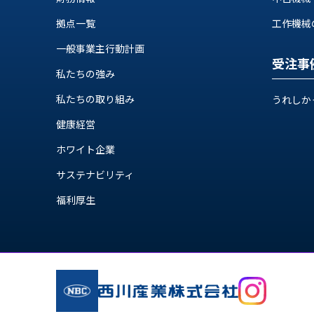
ス
納
テ
拠点一覧
工作機械の自
期
ム
機
一般事業主行動計画
機
械
受注事
器
私たちの強み
情
メ
報
私たちの取り組み
うれしか
カ
工
ト
健康経営
作
ロ・
機
制
ホワイト企業
械
御
の
サステナビリティ
機
自
器
福利厚生
動
化,AI,
IoT
お
知
ら