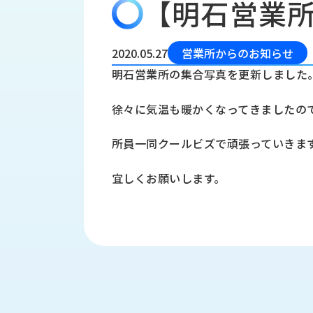
【明石営業
会
う
社
れ
り
概
し
組
要
か
2020.05.27
営業所からのお知らせ
っ
経
み
明石営業所の集合写真を更新しました
た
営
受
理
私
徐々に気温も暖かくなってきましたの
注
念
た
ち
拠
所員一同クールビズで頑張っていきま
の
点
取
取
一
宜しくお願いします。
り
扱
覧
組
メ
西
み
川
ー
サ
産
ス
業
カ
テ
の
ナ
ー
沿
ビ
革
リ
工