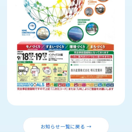
ロ
グ
採
用
情
報
お
メ
問
ル
い
マ
合
ガ
わ
登
せ
録
awasangyo_nbc
お知らせ一覧に戻る →