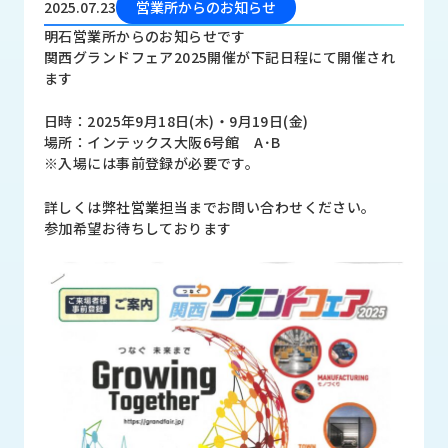
2025.07.23
営業所からのお知らせ
品
情
明石営業所からのお知らせです
報
関西グランドフェア2025開催が下記日程にて開催され
ます
受
注
日時：2025年9月18日(木)・9月19日(金)
事
場所：インテックス大阪6号館 A･B
例
※入場には事前登録が必要です。
取
詳しくは弊社営業担当までお問い合わせください。
扱
参加希望お待ちしております
メ
ー
カ
ー
お
知
ら
せ/
ブ