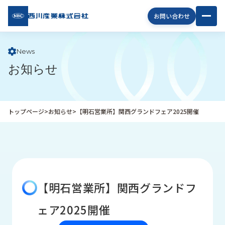
西川
お問い合わせ
産業
株式
会社
News
お知らせ
企
業
情
報
トップページ
>
お知らせ
>
【明石営業所】関西グランドフェア2025開催
私
た
ち
の
取
り
【明石営業所】関西グランドフ
組
み
ェア2025開催
商