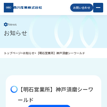
西川
お問い合わせ
産業
株式
会社
News
お知らせ
企
業
情
報
トップページ
>
お知らせ
>
【明石営業所】神戸須磨シーワールド
私
た
ち
の
取
り
【明石営業所】神戸須磨シーワ
組
み
ールド
商