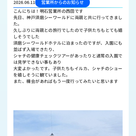
2026.06.11
営業所からのお知らせ
品
情
こんにちは！明石営業所の西田です
報
先日、神戸須磨シーワールドに両親と共に行ってきまし
た。
受
久しぶりに両親との旅行でしたので子供たちもとても嬉
注
しそうでした
事
須磨シーワールドホテルに泊まったのですが、入園にも
例
並ばず入場できたり、
シャチの健康チェックツアーがあったりと通常の入園で
は見学できない事もあり
取
大変よかったです。子供たちもイルカ、シャチのショー
扱
を嬉しそうに観ていました。
メ
また、機会があればもう一度行ってみたいと思います
ー
カ
ー
お
知
ら
せ/
ブ