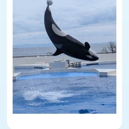
ロ
グ
採
用
情
報
お
メ
問
ル
い
マ
合
ガ
わ
登
せ
録
awasangyo_nbc