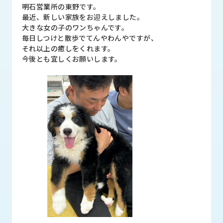
品
明石営業所の東野です。
情
最近、新しい家族をお迎えしました。
報
大きな女の子のワンちゃんです。
毎日しつけと散歩でてんやわんやですが、
受
それ以上の癒しをくれます。
注
今後とも宜しくお願いします。
事
例
取
扱
メ
ー
カ
ー
お
知
ら
せ/
ブ