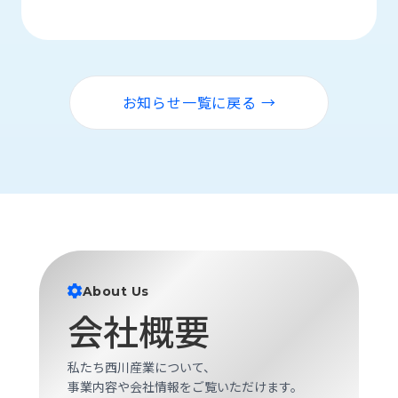
ロ
グ
採
お知らせ一覧に戻る →
用
情
報
お
メ
問
ル
い
マ
合
ガ
わ
登
せ
録
About Us
awasangyo_nbc
会社概要
私たち西川産業について、
事業内容や会社情報をご覧いただけます。