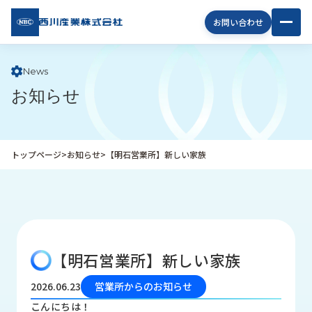
西川
お問い合わせ
産業
株式
会社
News
お知らせ
企
業
情
報
トップページ
>
お知らせ
>
【明石営業所】新しい家族
私
た
ち
の
取
り
【明石営業所】新しい家族
組
み
2026.06.23
営業所からのお知らせ
商
こんにちは！