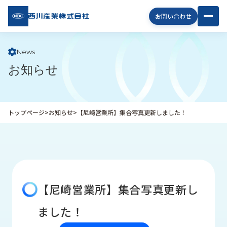
西川
お問い合わせ
産業
株式
会社
News
お知らせ
企
業
情
報
トップページ
>
お知らせ
>
【尼崎営業所】集合写真更新しました！
私
た
ち
の
取
り
【尼崎営業所】集合写真更新し
組
み
ました！
商