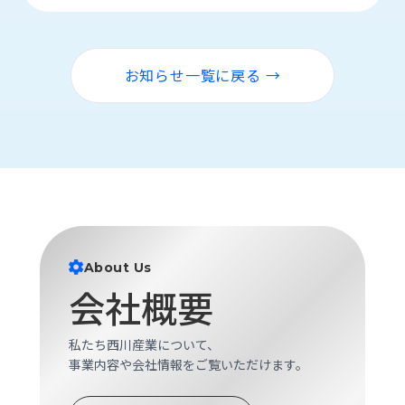
ロ
グ
お知らせ一覧に戻る →
採
用
情
報
お
メ
問
ル
い
マ
合
ガ
わ
登
せ
録
About Us
会社概要
awasangyo_nbc
私たち西川産業について、
事業内容や会社情報をご覧いただけます。