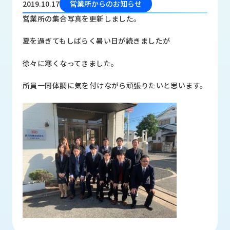
2019.10.17
営業所からのお知らせ
品
情
営業所の集合写真を更新しました。
報
夏を過ぎてもしばらく暑い日が続きましたが
受
注
徐々に寒くなってきました。
事
例
所員一同体調に気を付けながら頑張りたいと思います。
取
扱
メ
ー
カ
ー
お
知
ら
せ/
ブ