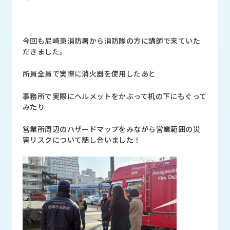
品
情
報
今回も尼崎東消防署から消防隊の方に講師で来ていた
受
だきました。
注
事
所員全員で実際に消火器を使用したあと
例
事務所で実際にヘルメットをかぶって机の下にもぐって
取
みたり
扱
メ
営業所周辺のハザードマップをみながら営業範囲の災
ー
害リスクについて話し合いました！
カ
ー
お
知
ら
せ/
ブ