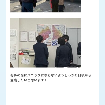
ロ
グ
採
用
情
報
お
メ
問
ル
い
マ
合
ガ
わ
登
せ
録
有事の際にパニックにならないようしっかり日頃から
awasangyo_nbc
意識したいと思います！