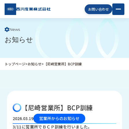
西川
お問い合わせ
産業
株式
会社
News
お知らせ
企
業
情
報
トップページ
>
お知らせ
>
【尼崎営業所】BCP訓練
私
た
ち
の
取
り
【尼崎営業所】BCP訓練
組
み
2026.03.19
営業所からのお知らせ
商
3/11に営業所でＢＣＰ訓練を行いました。