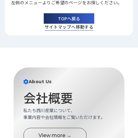
左側のメニューよりご希望のページをお探しください。
品
情
報
TOPへ戻る
サイトマップへ移動する
受
注
事
例
取
扱
メ
About Us
ー
カ
会社概要
ー
お
私たち西川産業について、
知
事業内容や会社情報をご覧いただけます。
ら
せ/
View more →
ブ