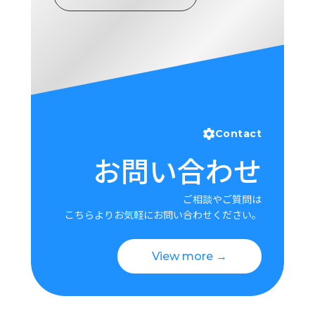
ロ
グ
採
用
情
報
お
メ
Contact
問
ル
お問い合わせ
い
マ
合
ガ
わ
登
ご相談やご質問は
せ
録
こちらよりお気軽にお問い合わせください。
awasangyo_nbc
View more →