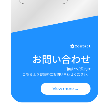
ロ
グ
採
用
情
報
お
メ
Contact
問
ル
お問い合わせ
い
マ
合
ガ
わ
登
ご相談やご質問は
せ
録
こちらよりお気軽にお問い合わせください。
awasangyo_nbc
View more →