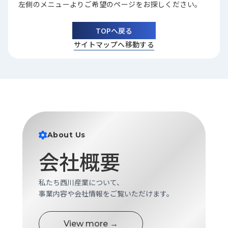
左側のメニューよりご希望のページをお探しください。
品
情
報
TOPへ戻る
サイトマップへ移動する
受
注
事
例
取
扱
メ
About Us
ー
カ
会社概要
ー
お
私たち西川産業について、
知
事業内容や会社情報をご覧いただけます。
ら
せ/
View more →
ブ