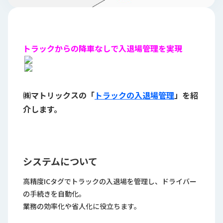
ロ
グ
採
トラックからの降車なしで入退場管理を実現
用
情
報
㈱マトリックスの「
トラックの入退場管理
」を紹
お
メ
問
ル
介します。
い
マ
合
ガ
わ
登
せ
録
システムについて
awasangyo_nbc
高精度ICタグでトラックの入退場を管理し、ドライバー
の手続きを自動化。
業務の効率化や省人化に役立ちます。