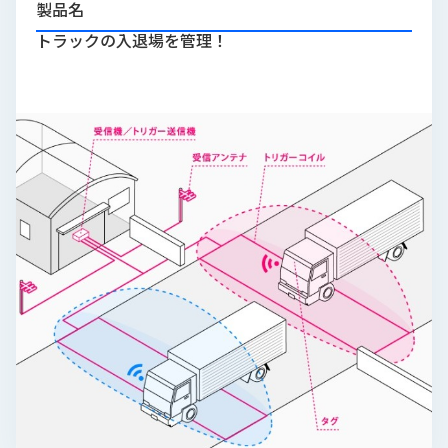
製品名
品
情
トラックの入退場を管理！
報
受
注
事
例
取
扱
メ
ー
カ
ー
お
知
ら
せ/
ブ