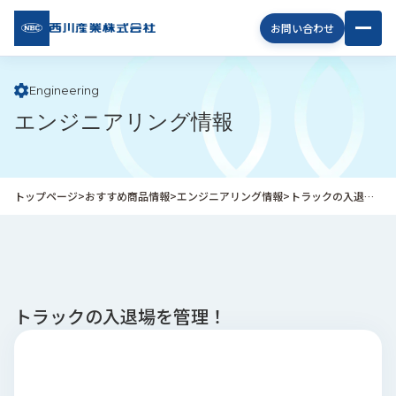
西川
お問い合わせ
産業
株式
会社
Engineering
エンジニアリング情報
企
業
情
報
トップページ
>
おすすめ商品情報
>
エンジニアリング情報
>
トラックの入退場を管理！
私
た
ち
の
取
り
トラックの入退場を管理！
組
み
商