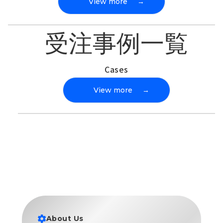
View more
→
受注事例一覧
Cases
View more
→
About Us