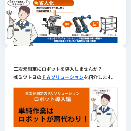
ロ
グ
採
用
情
報
お
メ
問
ル
三次元測定にロボットを導入しませんか？
い
マ
合
ガ
㈱ミツトヨの
ＦＡソリューション
を紹介します。
わ
登
せ
録
awasangyo_nbc