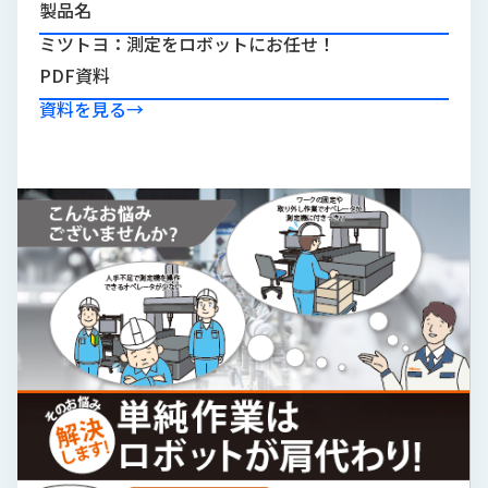
製品名
品
情
ミツトヨ：測定をロボットにお任せ！
報
PDF資料
受
資料を見る
→
注
事
例
取
扱
メ
ー
カ
ー
お
知
ら
せ/
ブ