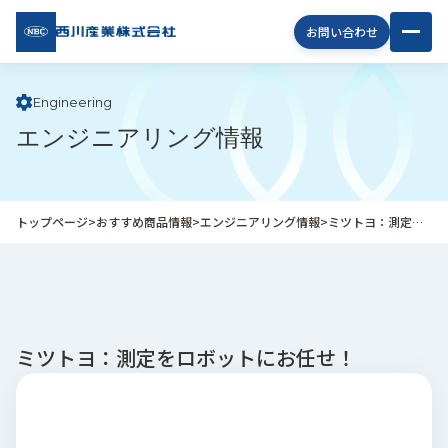
西川
お問い合わせ
産業
株式
会社
Engineering
エンジニアリング情報
企
業
情
報
トップページ
>
おすすめ商品情報
>
エンジニアリング情報
>
ミツトヨ：測定をロボットにお任せ！
私
た
ち
の
取
り
ミツトヨ：測定をロボットにお任せ！
組
み
商