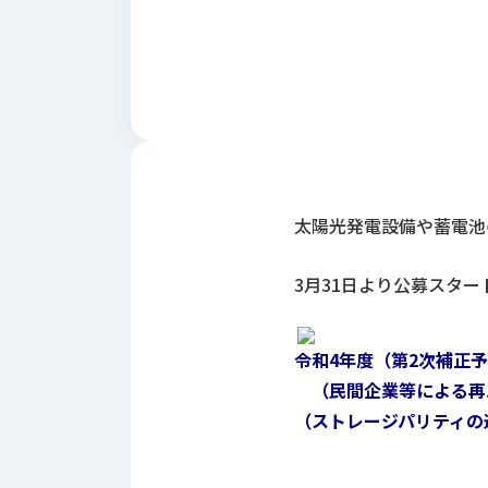
財
テ
作
務
ィ
機
情
械・
福
報
鍛
利
圧
一
厚
機
般
生
械・
事
CAD/CAM
業
主
商
ロ
太陽光発電設備や蓄電池
行
ボ
品
動
ッ
計
3月31日より公募スター
情
ト
画
切
報
私
削・
令和4年度（第2次補正
た
ツ
新
ち
（民間企業等による再
ー
着
の
リ
（ストレージパリティの
一
強
ン
覧
み
グ・
お
測