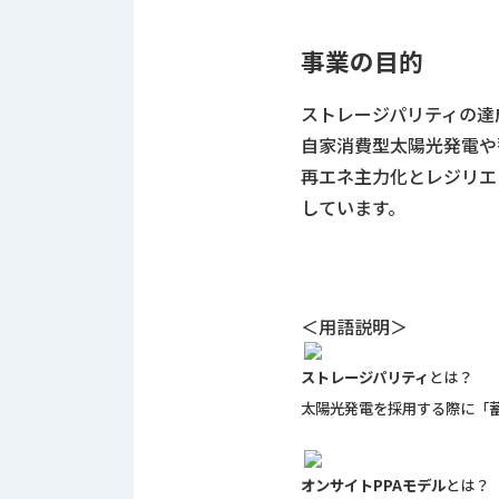
す
定・
す
作
事業の目的
め
業
商
工
品
ストレージパリティの達
具
情
自家消費型太陽光発電や
環
報
再エネ主力化とレジリエ
境
エ
機
しています。
ン
器・
ジ
工
ニ
場
ア
設
リ
＜用語説明＞
備
ン
マ
グ
ストレージパリティ
とは？
テ
情
太陽光発電を採用する際に「
ハ
報
ン・
中
FA
古・
シ
オンサイトPPAモデル
とは？
短