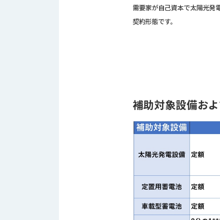
ス
需要家が自己資本で太陽光発
納
テ
期
契約形態です。
ム
機
機
械
器
情
メ
報
カ
工
ト
作
ロ・
機
補助対象設備およ
制
械
御
の
機
自
器
動
化,AI,
IoT
お
知
ら