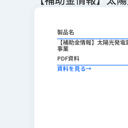
会
う
社
れ
り
概
し
組
要
か
っ
経
み
製品名
た
営
受
【補助金情報】太陽光発電
理
私
注
事業
念
た
ち
拠
PDF資料
の
点
取
取
資料を見る
→
一
り
扱
覧
組
メ
西
み
川
ー
サ
産
ス
業
カ
テ
の
ナ
ー
沿
ビ
革
リ
工