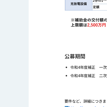
せ/
ブ
ロ
グ
お
知
ら
せ
公募期間
営
業
令和4年度補正 一次公
所
ブ
令和4年度補正 二次公
ロ
グ
社
長
要件など、詳細につきま
ブ