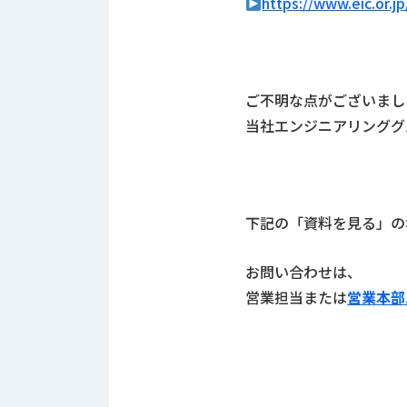
https://www.eic.or.j
ロ
グ
お
メ
採
問
ル
ご不明な点がございまし
用
い
マ
当社エンジニアリンググ
情
合
ガ
報
わ
登
せ
録
@nishikawasangyo_nbc
下記の「資料を見る」の
お問い合わせは、
営業担当または
営業本部