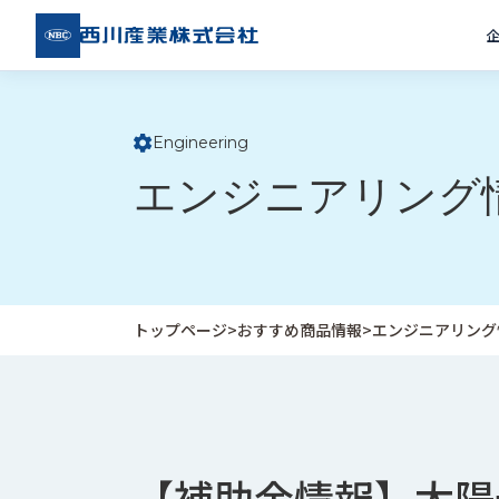
西川
産業
株式
会社
Engineering
ト
エンジニアリング
ッ
プ
ペ
ー
ジ
トップページ
>
おすすめ商品情報
>
エンジニアリング
企
私
受
業
た
注
情
ち
事
報
の
例
【補助金情報】太陽
取