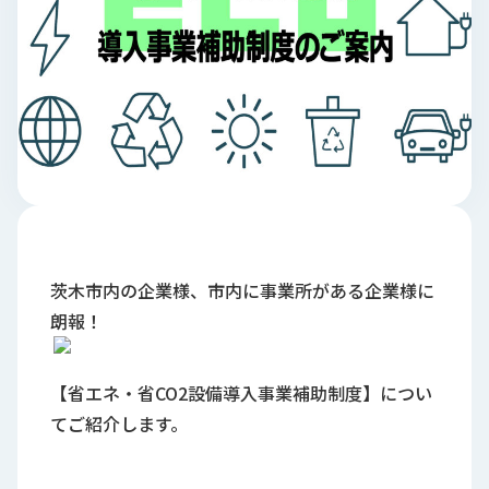
ロ
グ
採
用
情
報
お
メ
問
ル
い
マ
合
ガ
茨木市内の企業様、市内に事業所がある企業様に
わ
登
朗報！
せ
録
awasangyo_nbc
【省エネ・省CO2設備導入事業補助制度】につい
てご紹介します。