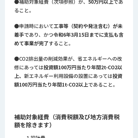
●補助対象経費（次項参照）が、
50万円以上
であ
ること。
●申請時において
工事等（契約や発注含む）
が未
着手
であり、かつ
令和6年3月15日までに支払も含
めて事業が完了
すること。
●CO2排出量の削減効果が、省エネルギーへの改
修にあっては
投資額100
万円当たり年間2t-CO2以
上、
新エネルギー利用設備の設置にあっては
投資
額100万円当たり年間1t-CO2以上
であること。
補助対象経費（消費税額及び地方消費税
額を除きます）
1.設計費