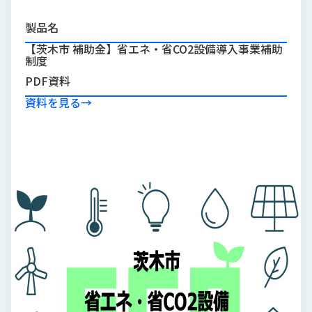
品
情
製品名
報
【茨木市 補助金】省エネ・省CO2設備導入事業補助
制度
受
PDF資料
注
事
資料を見る
→
例
取
扱
メ
ー
カ
ー
お
知
ら
せ/
ブ