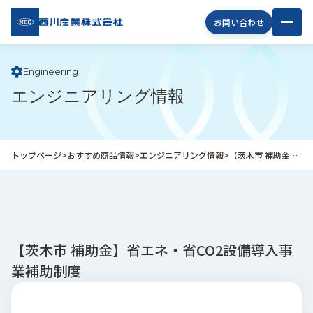
西川
お問い合わせ
産業
株式
会社
Engineering
エンジニアリング情報
企
業
情
報
トップページ
>
おすすめ商品情報
>
エンジニアリング情報
>
【茨木市 補助金】省エネ・省CO2設備導入事業補助制度
私
た
ち
の
取
り
【茨木市 補助金】省エネ・省CO2設備導入事
組
業補助制度
み
商