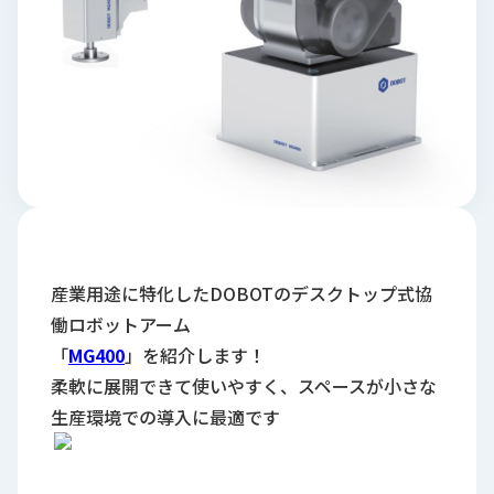
ロ
グ
採
用
情
報
お
メ
問
ル
い
マ
合
ガ
産業用途に特化したDOBOTのデスクトップ式協
わ
登
働ロボットアーム
せ
録
「
MG400
」を紹介します！
awasangyo_nbc
柔軟に展開できて使いやすく、スペースが小さな
生産環境での導入に最適です