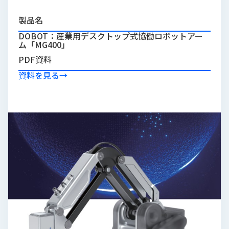
品
情
製品名
報
DOBOT：産業用デスクトップ式協働ロボットアー
ム「MG400」
受
PDF資料
注
事
資料を見る
→
例
取
扱
メ
ー
カ
ー
お
知
ら
せ/
ブ