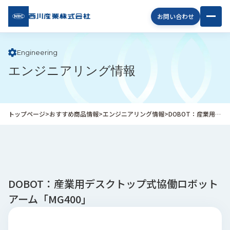
西川
お問い合わせ
産業
株式
会社
Engineering
エンジニアリング情報
企
業
情
報
トップページ
>
おすすめ商品情報
>
エンジニアリング情報
>
DOBOT：産業用デスクトップ式協働ロボットアーム「MG400」
私
た
ち
の
取
り
DOBOT：産業用デスクトップ式協働ロボット
組
アーム「MG400」
み
商