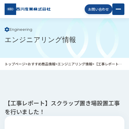
西川
お問い合わせ
産業
株式
会社
Engineering
エンジニアリング情報
企
業
情
報
トップページ
>
おすすめ商品情報
>
エンジニアリング情報
>
【工事レポート】スクラップ置き場設置工事を行いました！
私
た
ち
の
取
り
【工事レポート】スクラップ置き場設置工事
組
を行いました！
み
商