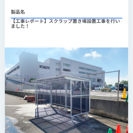
品
情
製品名
報
【工事レポート】スクラップ置き場設置工事を行い
ました！
受
注
事
例
取
扱
メ
ー
カ
ー
お
知
ら
せ/
ブ