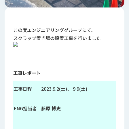
ロ
グ
採
この度エンジニアリンググループにて、
用
スクラップ置き場の設置工事を行いました
情
報
お
メ
問
ル
い
マ
工事レポート
合
ガ
わ
登
せ
録
工事日程
2023.9.2(土)、 9.9(土)
awasangyo_nbc
ENG担当者
藤原 博史