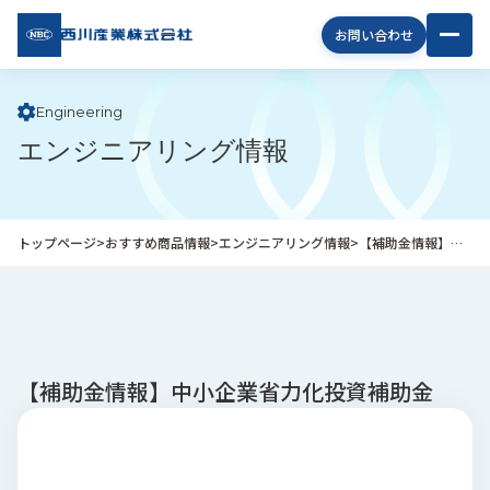
西川
お問い合わせ
産業
株式
会社
Engineering
エンジニアリング情報
企
業
情
報
トップページ
>
おすすめ商品情報
>
エンジニアリング情報
>
【補助金情報】中小企業省力化投資補助金
私
た
ち
の
取
り
【補助金情報】中小企業省力化投資補助金
組
み
商