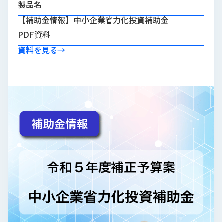
製品名
品
情
【補助金情報】中小企業省力化投資補助金
報
PDF資料
受
資料を見る
→
注
事
例
取
扱
メ
ー
カ
ー
お
知
ら
せ/
ブ