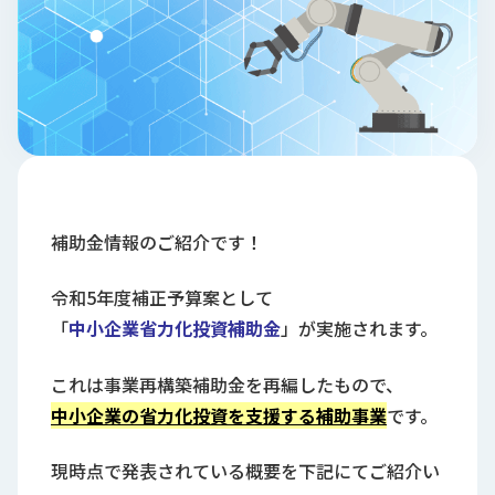
ロ
グ
採
用
情
報
お
メ
問
ル
補助金情報のご紹介です！
い
マ
合
ガ
令和5年度補正予算案として
わ
登
「
中小企業省力化投資補助金
」が実施されます。
せ
録
awasangyo_nbc
これは事業再構築補助金を再編したもので、
中小企業の省力化投資を支援する補助事業
です。
現時点で発表されている概要を下記にてご紹介い