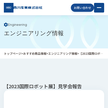
西川
お問い合わせ
産業
株式
会社
Engineering
エンジニアリング情報
企
業
情
報
トップページ
>
おすすめ商品情報
>
エンジニアリング情報
>
【2023国際ロボット展】見学会報告
私
た
ち
の
取
り
【2023国際ロボット展】見学会報告
組
み
商