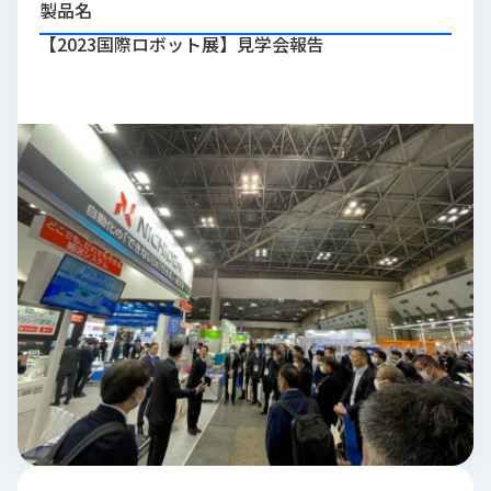
製品名
品
情
【2023国際ロボット展】見学会報告
報
受
注
事
例
取
扱
メ
ー
カ
ー
お
知
ら
せ/
ブ