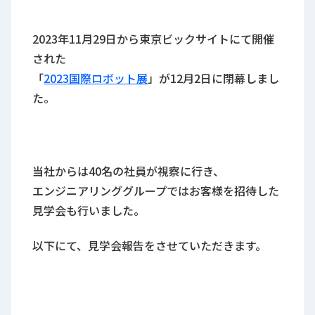
ロ
グ
2023年11月29日から東京ビックサイトにて開催
された
採
「
2023国際ロボット展
」が12月2日に閉幕しまし
用
情
た。
報
お
メ
問
ル
い
マ
当社からは40名の社員が視察に行き、
合
ガ
エンジニアリンググループではお客様を招待した
わ
登
せ
録
見学会も行いました。
awasangyo_nbc
以下にて、見学会報告をさせていただきます。