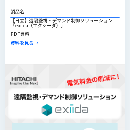
品
情
製品名
報
【日立】遠隔監視・デマンド制御ソリューション
「exiida（エクシーダ）」
受
PDF資料
注
事
資料を見る
→
例
取
扱
メ
ー
カ
ー
お
知
ら
せ/
ブ