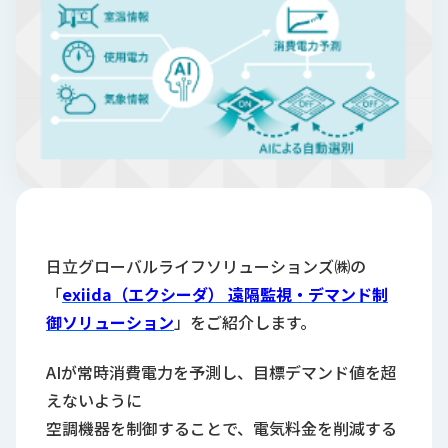
ロ
グ
採
用
情
報
お
メ
問
ル
い
マ
合
ガ
日立グローバルライフソリューションズ㈱の
わ
登
「
exiida（エクシーダ）
遠隔監視・デマンド制
せ
録
御ソリューション
」をご紹介します。
awasangyo_nbc
AIが常時消費電力を予測し、目標デマンド値を超
えないように
空調機器を制御することで、電気料金を削減する