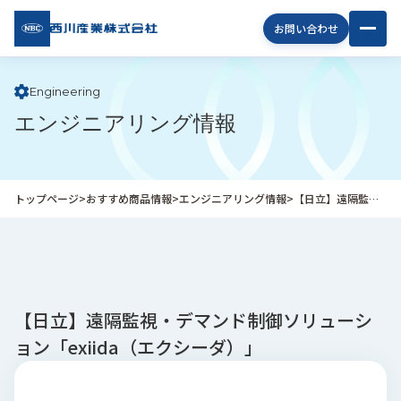
西川
お問い合わせ
産業
株式
会社
Engineering
エンジニアリング情報
企
業
情
報
トップページ
>
おすすめ商品情報
>
エンジニアリング情報
>
【日立】遠隔監視・デマンド制御ソリューション「exiida（エクシーダ）」
私
た
ち
の
取
り
【日立】遠隔監視・デマンド制御ソリューシ
組
ョン「exiida（エクシーダ）」
み
商