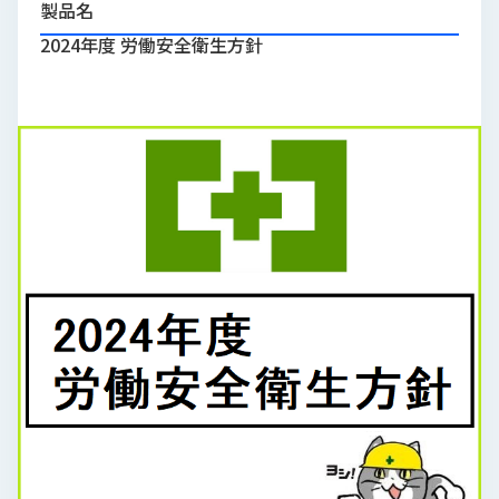
製品名
品
情
2024年度 労働安全衛生方針
報
受
注
事
例
取
扱
メ
ー
カ
ー
お
知
ら
せ/
ブ