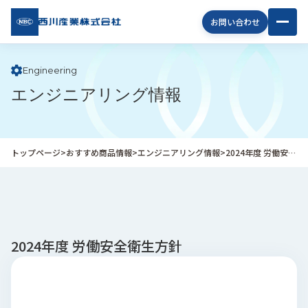
西川
お問い合わせ
産業
株式
会社
Engineering
エンジニアリング情報
企
業
情
報
トップページ
>
おすすめ商品情報
>
エンジニアリング情報
>
2024年度 労働安全衛生方針
私
た
ち
の
取
り
2024年度 労働安全衛生方針
組
み
商