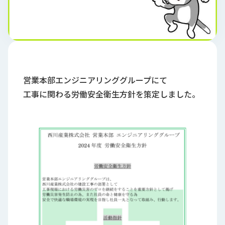
ロ
グ
採
用
情
報
営業本部エンジニアリンググループにて
工事に関わる労働安全衛生方針を策定しました。
お
メ
問
ル
い
マ
合
ガ
わ
登
せ
録
awasangyo_nbc