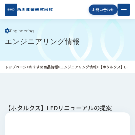
西川
お問い合わせ
産業
株式
会社
Engineering
エンジニアリング情報
企
業
情
報
トップページ
>
おすすめ商品情報
>
エンジニアリング情報
>
【ホタルクス】LEDリニューアルの提案
私
た
ち
の
取
り
【ホタルクス】LEDリニューアルの提案
組
み
商