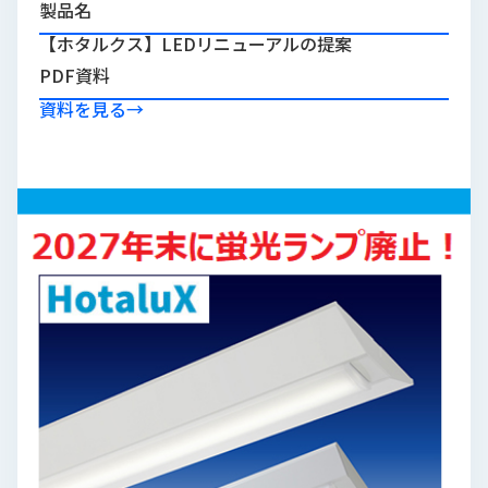
製品名
品
情
【ホタルクス】LEDリニューアルの提案
報
PDF資料
受
資料を見る
→
注
事
例
取
扱
メ
ー
カ
ー
お
知
ら
せ/
ブ