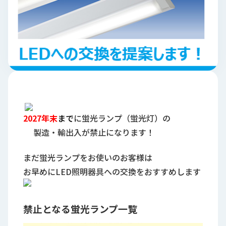
ロ
グ
採
用
情
報
お
メ
問
ル
2027年末
まで
に
蛍光ランプ（蛍光灯）の
い
マ
合
ガ
製造・輸出入が禁止になります！
わ
登
せ
録
まだ蛍光ランプをお使いのお客様は
awasangyo_nbc
お早めにLED照明器具への交換をおすすめします
禁止となる蛍光ランプ一覧