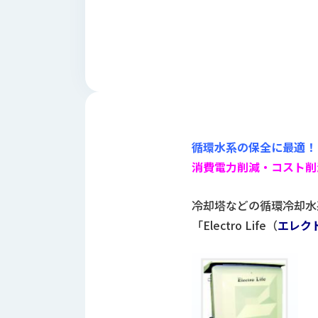
財
テ
作
務
ィ
機
情
械・
福
報
鍛
利
圧
一
厚
機
般
生
械・
事
CAD/CAM
業
主
商
ロ
循環水系の保全に最適！
行
ボ
品
消費電力削減・コスト削
動
ッ
計
情
ト
画
冷却塔などの循環冷却水
切
報
私
「Electro Life（
エレク
削・
た
ツ
新
ち
ー
着
の
リ
一
強
ン
覧
み
グ・
お
測