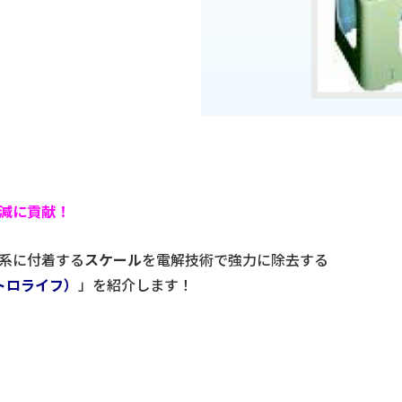
減に貢献！
系に付着する
スケール
を電解技術で強力に除去する
トロライフ）
」を紹介します！