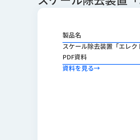
会
う
社
れ
り
概
し
組
要
か
っ
経
み
製品名
た
営
受
スケール除去装置「エレク
理
私
注
念
た
PDF資料
ち
拠
の
資料を見る
→
点
取
取
一
り
扱
覧
組
メ
西
み
川
ー
サ
産
ス
業
カ
テ
の
ナ
ー
沿
ビ
革
リ
工