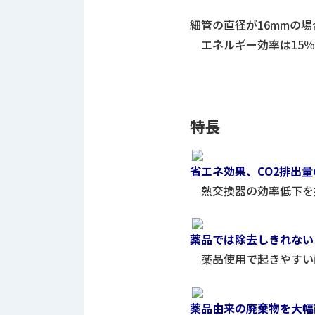
ス
納
テ
細管の直径が16mmの場
期
ム
エネルギー効率は15％
機
機
械
器
情
メ
報
カ
工
ト
特長
作
ロ・
機
制
械
御
省エネ効果、CO2排出
の
機
熱交換器の効率低下を
自
器
動
化,AI,
IoT
薬品では除去しきれない
お
薬品使用で起きやすい
知
ら
薬品由来の廃棄物を大幅