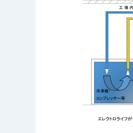
ロ
グ
お
メ
採
問
ル
用
い
マ
情
合
ガ
報
わ
登
せ
録
@nishikawasangyo_nbc