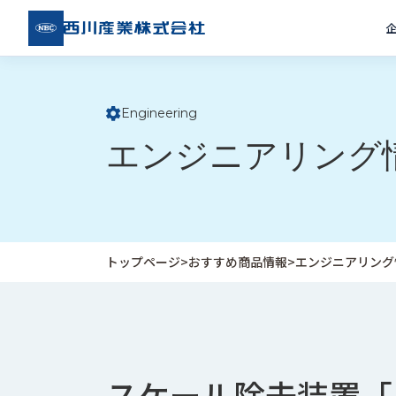
西川
産業
株式
会社
Engineering
ト
エンジニアリング
ッ
プ
ペ
ー
ジ
トップページ
>
おすすめ商品情報
>
エンジニアリング
企
私
受
業
た
注
情
ち
事
報
の
例
スケール除去装置「
取