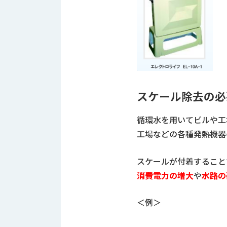
す
定・
す
作
め
業
商
工
品
具
情
環
報
境
エ
機
スケール除去の必
ン
器・
ジ
工
循環水を用いてビルや工
ニ
場
ア
工場などの各種発熱機器
設
リ
備
ン
スケールが付着すること
マ
グ
消費電力の増大
や
水路の
テ
情
ハ
報
ン・
＜例＞
中
FA
古・
シ
短