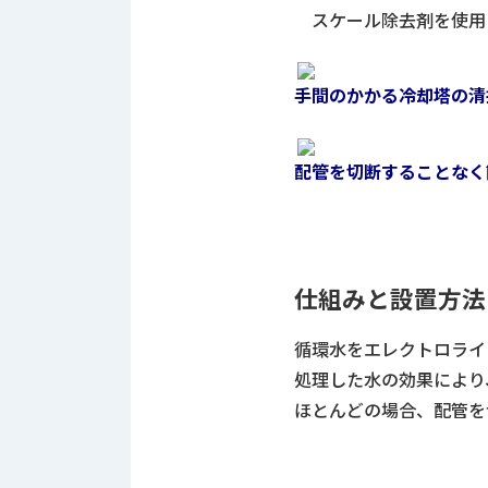
せ/
スケール除去剤を使用
ブ
ロ
手間のかかる冷却塔の清
グ
お
配管を切断することなく
知
ら
せ
営
業
仕組みと設置方法
所
ブ
循環水をエレクトロライ
ロ
処理した水の効果により
グ
ほとんどの場合、配管を
社
長
ブ