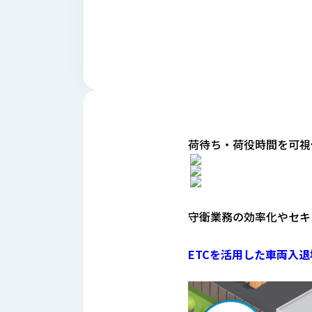
財
テ
作
務
ィ
機
情
械・
福
報
鍛
利
圧
一
厚
機
般
生
械・
事
CAD/CAM
業
主
商
ロ
荷待ち・荷役時間を可視
行
ボ
品
動
ッ
計
情
ト
画
切
報
私
守衛業務の効率化やセキ
削・
た
ツ
新
ち
ー
ETCを活用した車両入
着
の
リ
一
強
ン
覧
み
グ・
お
測