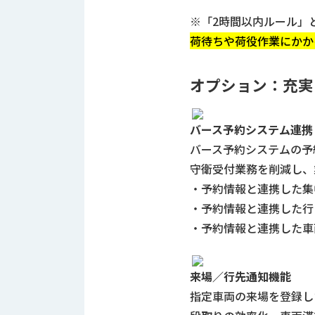
ロ
グ
※「2時間以内ルール」
荷待ちや荷役作業にかか
お
メ
採
問
ル
オプション：充実
用
い
マ
情
合
ガ
報
わ
登
バース予約システム連携
せ
録
バース予約システムの予約
@nishikawasangyo_nbc
守衛受付業務を削減し、
・予約情報と連携した集
・予約情報と連携した行
・予約情報と連携した車
来場／行先通知機能
指定車両の来場を登録したメ