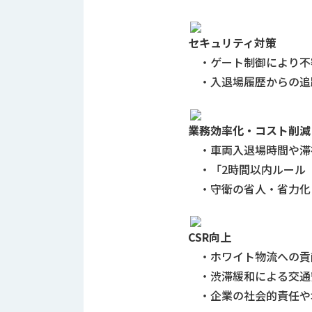
せ/
ブ
セキュリティ対策
ロ
・ゲート制御により不
グ
・入退場履歴からの追
お
知
業務効率化・コスト削減
ら
・車両入退場時間や滞
せ
・「2時間以内ルール
営
業
・守衛の省人・省力化
所
ブ
ロ
CSR向上
グ
・ホワイト物流への貢
社
・渋滞緩和による交通
長
・企業の社会的責任や
ブ