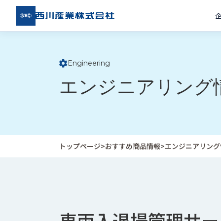
西川
産業
株式
会社
Engineering
ト
エンジニアリング
ッ
プ
ペ
ー
ジ
トップページ
>
おすすめ商品情報
>
エンジニアリング
企
私
受
業
た
注
情
ち
事
報
の
例
車両入退場管理サー
取