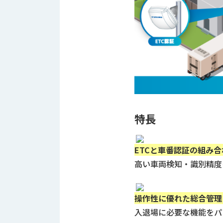
す
定・
す
作
め
業
商
工
品
具
情
環
報
境
エ
機
ン
器・
ジ
工
特長
ニ
場
ア
設
リ
備
ETCと車番認証の組み
ン
マ
高い車両検知・識別精度
グ
テ
情
ハ
報
ン・
操作性に優れた総合管理
中
FA
古・
入退場に必要な機能を
シ
短