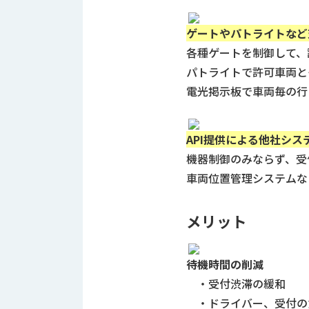
ス
納
テ
期
ゲートやパトライトなど
ム
機
機
各種ゲートを制御して、
械
器
パトライトで許可車両と
情
メ
報
電光掲示板で車両毎の行
カ
工
ト
作
ロ・
API提供による
他社シス
機
制
械
機器制御のみならず、受
御
の
車両位置管理システムな
機
自
器
動
化,AI,
メリット
IoT
お
知
待機時間の削減
・受付渋滞の緩和
ら
・ドライバー、受付の