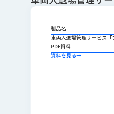
会
う
社
れ
り
概
し
組
要
か
っ
経
み
製品名
た
営
受
車両入退場管理サービス「
理
私
注
念
た
PDF資料
ち
拠
の
資料を見る
→
点
取
取
一
り
扱
覧
組
メ
西
み
川
ー
サ
産
ス
業
カ
テ
の
ナ
ー
沿
ビ
革
リ
工