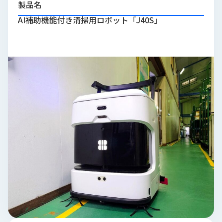
製品名
品
情
AI補助機能付き清掃用ロボット「J40S」
報
受
注
事
例
取
扱
メ
ー
カ
ー
お
知
ら
せ/
ブ