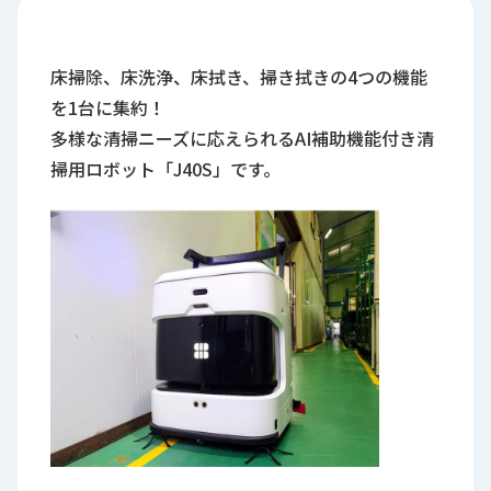
ロ
グ
床掃除、床洗浄、床拭き、掃き拭きの4つの機能
採
を1台に集約！
用
多様な清掃ニーズに応えられるAI補助機能付き清
情
掃用ロボット「J40S」です。
報
お
メ
問
ル
い
マ
合
ガ
わ
登
せ
録
awasangyo_nbc