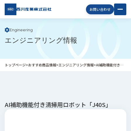
西川
お問い合わせ
産業
株式
会社
Engineering
エンジニアリング情報
企
業
情
報
トップページ
>
おすすめ商品情報
>
エンジニアリング情報
>
AI補助機能付き清掃用ロボット「J40S」
私
た
ち
の
取
り
AI補助機能付き清掃用ロボット「J40S」
組
み
商