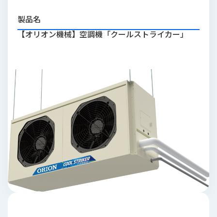
品
情
製品名
報
【オリオン機械】空調機「クールストライカー」
受
注
事
例
取
扱
メ
ー
カ
ー
お
知
ら
せ/
ブ