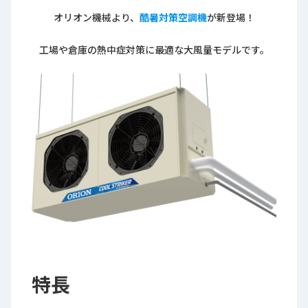
ロ
オリオン機械より、
酷暑対策空調機
が新登場！
グ
工場や倉庫の熱中症対策に最適な大風量モデルです。
採
用
情
報
お
メ
問
ル
い
マ
合
ガ
わ
登
せ
録
awasangyo_nbc
特長