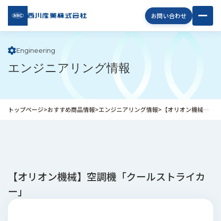
西川
お問い合わせ
産業
株式
会社
Engineering
エンジニアリング情報
企
業
情
報
トップページ
>
おすすめ商品情報
>
エンジニアリング情報
>
【オリオン機械】空調機「クールストライカー」
私
た
ち
の
取
り
【オリオン機械】空調機「クールストライカ
組
ー」
み
商