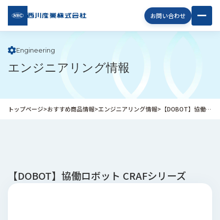
西川
お問い合わせ
産業
株式
会社
Engineering
エンジニアリング情報
企
業
情
報
トップページ
>
おすすめ商品情報
>
エンジニアリング情報
>
【DOBOT】協働ロボット CRAFシリーズ
私
た
ち
の
取
り
【DOBOT】協働ロボット CRAFシリーズ
組
み
商