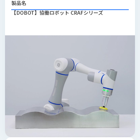
製品名
品
情
【DOBOT】協働ロボット CRAFシリーズ
報
受
注
事
例
取
扱
メ
ー
カ
ー
お
知
ら
せ/
ブ