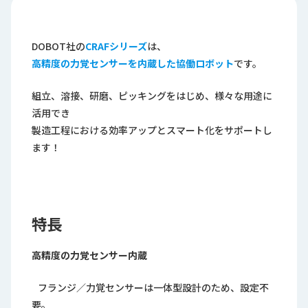
ロ
グ
DOBOT社の
CRAFシリーズ
は、
高精度の力覚センサーを内蔵した協働ロボット
です。
採
用
情
組立、溶接、研磨、ピッキングをはじめ、様々な用途に
報
活用でき
製造工程における効率アップとスマート化をサポートし
お
メ
問
ル
ます！
い
マ
合
ガ
わ
登
せ
録
特長
awasangyo_nbc
高精度の力覚センサー内蔵
フランジ／力覚センサーは一体型設計のため、設定不
要。